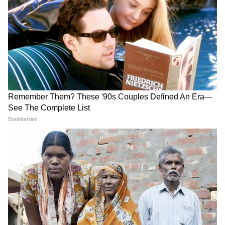
LATEST VIDEOS
Atiq Ahmed के बेटे की मौत पर घर पहुंचे
Akhilesh Yadav के विधायक, जमकर हो रही
फजीहत!