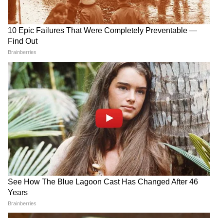
जंतर-मंतर वाले Mohammad Junaid पहुंच
गए Jharkhand, सुनिए क्या कहा...
सड़क हादसे में Atiq Ahmed के बेटे अबान
अहमद की दर्दनाक मौत। Atiq Ahmed Son
Abaan Ahmed Death