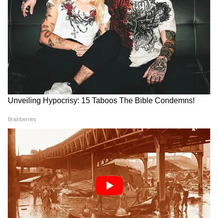
नेशनल अवॉर्ड विनर्स का जश्न, 'OM'
बॉलीवुड में करियर बनाने आया
के सेट पर ममूटी-धनुष ने काटा केक
बिजनेसमैन, एक्ट्रेस ने झांसा देकर
टीवी और फिल्मों में बनाई थी पहचान
कराया मर्डर, BMW में मिले थे बॉडी
पार्ट
संचिता उगले टीवी इंडस्ट्री का जाना-पहचाना चेहरा थीं।
उन्होंने 'कुमकुम भाग्य', 'वागले की दुनिया', 'साजन घर'
और 'दिलवाली दुल्हा ले जाएगी' जैसे शोज में काम किया
था। इसके अलावा वह विक्की कौशल की फिल्म 'छावा' में
भी नजर आई थीं। अपने एक्टिंग और स्क्रीन प्रेजेंस के दम
पर उन्होंने कम समय में अच्छी पहचान बनाई थी। उनके
अचानक निधन ने उनके फैन्स और इंडस्ट्री से जुड़े लोगों
को स्तब्ध कर दिया है। आखिरी सोशल मीडिया पोस्ट, भाई
के दावे और चल रही पुलिस जांच के बीच लोग यह
जानना चाहते हैं कि आखिर इस घटना के पीछे की सच्चाई
क्या है। फिलहाल इसका जवाब जांच पूरी होने के बाद ही
सामने आ सकेगा।
LATEST VIDEOS