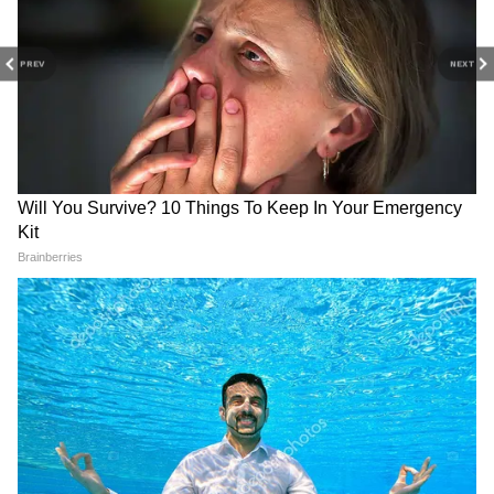
PREV
NEXT
View post on Instagram
RECOMMENDED STORIES
Instagram अकाउंट रिपोर्ट करने का लगाया आरोप
दीक्षा पवार ने यह भी दावा किया कि Splitsvilla की
टीम लगातार उनके इंस्टाग्राम अकाउंट को रिपोर्ट कर रही
है। उनका कहना है कि उनके अकाउंट पर स्ट्राइक भेजी