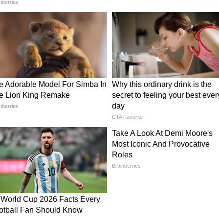
की देखभाल, फूड, पालतू जानवर जैसे विषयों पर बात कर सकें।
दाढ़ी हटा
आमिर खान की तीसरी शादी पर
ल, देखने
वायरल हुआ सलमान का मजाक, कहा
कुछ ऐसा जमके लगे ठहाके
ने वाली सूजन (Chronic Inflammatory Disease) से
दरूनी परत (Endometrium) जैसे टिश्यू गर्भाशय के बाहर
े टिश्यू एस्ट्रोजन हार्मोन पर प्रतिक्रिया करते हैं और हर
इब्रोसिस जैसी समस्याएं पैदा कर सकते हैं। स बीमारी की
्योंकि इसके लक्षण दूसरी कई बीमारियों से मिलते-जुलते