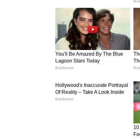
सामान्य वेलनेस, ट्रैवल, बुक्स, पौधों 
Related Articles
Sunny Deol New Look: 
नए अवतार में दिखे सनी देओ
लायक है फैंस का रिएक्शन
एंडोमेट्रियोसिस क्या है?
एंडोमेट्रियोसिस एक लंबे समय तक रह
जुड़ी बीमारी है। इसमें गर्भाशय की अं
शरीर के अन्य हिस्सों में बढ़ने लगते हैं। य
मासिक चक्र के दौरान सूजन, दर्द और फा
पहचान कई बार समय पर नहीं हो पाती, क
हो सकते हैं।