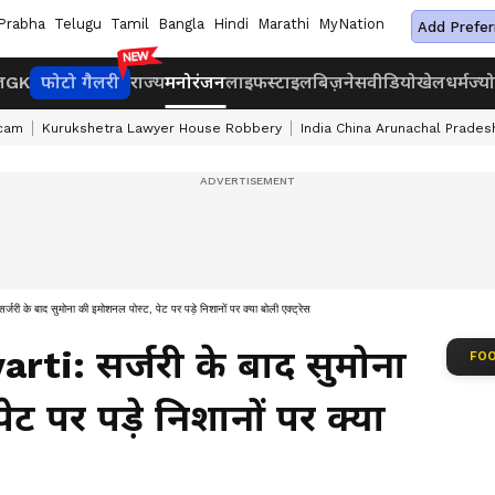
Prabha
Telugu
Tamil
Bangla
Hindi
Marathi
MyNation
Add Prefer
ज
GK
फोटो गैलरी
राज्य
मनोरंजन
लाइफस्टाइल
बिज़नेस
वीडियो
खेल
धर्म
ज्य
cam
Kurukshetra Lawyer House Robbery
India China Arunachal Prades
बाद सुमोना की इमोशनल पोस्ट, पेट पर पड़े निशानों पर क्या बोली एक्ट्रेस
i: सर्जरी के बाद सुमोना
FOO
ट पर पड़े निशानों पर क्या