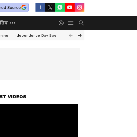
red Source
ोतिष
chine
Independence Day Speech In Hindi
Independence Day Patriotic
ST VIDEOS