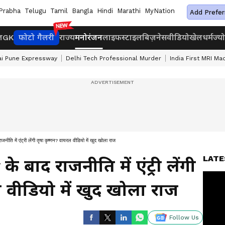
Prabha
Telugu
Tamil
Bangla
Hindi
Marathi
MyNation
Add Prefer
ज
GK
फोटो गैलरी
राज्य
मनोरंजन
लाइफस्टाइल
बिज़नेस
वीडियो
खेल
धर्म
ज्य
i Pune Expressway
Delhi Tech Professional Murder
India First MRI Ma
में एंट्री लेंगी तृषा कृष्णन? वायरल वीडियो में खुद खोला राज
LATE
 बाद राजनीति में एंट्री लेंगी
 वीडियो में खुद खोला राज
Follow Us