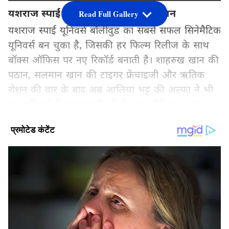
यशराज स्पाई यूनिवर्स मूवीज डे 1 कलेक्शन
Read Full Gallery
यशराज स्पाई यूनिवर्स बॉलीवुड का सबसे सफल सिनेमैटिक
यूनिवर्स बन चुका है, जिसकी हर फिल्म रिलीज के साथ
बॉक्स ऑफिस पर नए रिकॉर्ड बनाती है। शाहरुख खान की
पठान, सलमान खान की टाइगर फ्रेंचाइजी और ऋतिक
रोशन की वार के बाद अब आलिया भट्ट की अल्फा ने भी
इस यूनिवर्स में दमदार एंट्री की है। इस मौके पर YRF
Spy Universe की पहले दिन सबसे ज्यादा कमाई करने
वाली टॉप 7 फिल्मों के बारे में बता रहे हैं। जानते हैं पहले
दिन इंडिया में नेट सबसे ज्यादा ओपनिंग करने वाली फिल्म
कौन सी है और इस लिस्ट में अल्फा किस नंबर पर है।
Add Asianetnews Hindi as a Preferred
Source