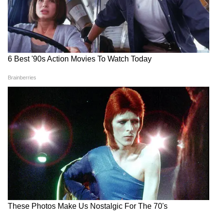
8
8
Image Credit :
Instagram
7. अल्फा
यशराज स्पाई यूनिवर्स की हालिया रिलीज फिल्म अल्फा ने
पहले दिन भारत में नेट 9.35 करोड़ का बिजनेस किया।
डायरेक्टर शिव रवैल की इस फिल्म में आलिया भट्ट,
शरवरी वाघ, बॉबी देओल और अनिल कपूर लीड रोल में
हैं।