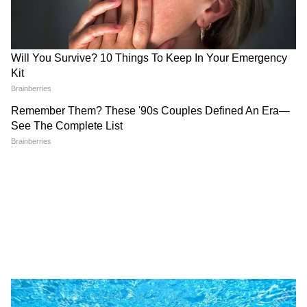
2
8
Image Credit :
Instagram
1. पठान
शाहरुख खान और दीपिका पादुकोण की फिल्म पठान
यशराज स्पाई यूनिवर्स मूवीज की सबसे कमाऊ फिल्म हैं।
मूवी ने इंडिया में ओपनिंग डे पर नेट 57 करोड़ का
बिजनेस किया था। फिल्म के डायरेक्टर सिद्धार्थ आनंद थे।