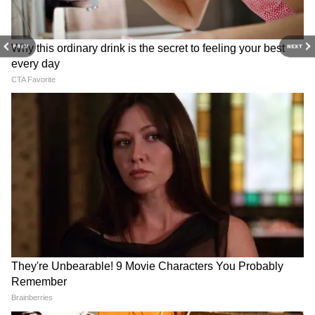
PREV
NEXT
Image Credit :
Instagram
2. वॉर
ऋतिक रोशन और टाइगर श्रॉफ की फिल्म वॉर ने भी
रिलीज के साथ धमाका किया था। डायरेक्टर सिद्धार्थ
आनंद की इस फिल्म ने भारत में पहले दिन नेट 53.35
करोड़ का बिजनेस किया था।
4
8