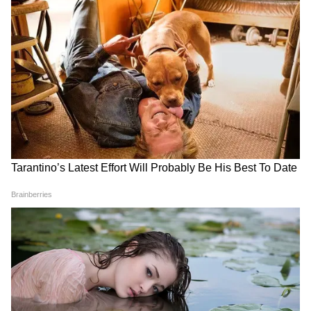
Image Credit :
Instagram
3. वॉर 2
वॉर 2 को अयान मुखर्जी ने डायरेक्ट किया था। ऋतिक
रोशन और जूनियर एनटीआर की इस फिल्म ने इंडिया में
पहले दिन 52.50 करोड़ का कारोबार किया था।
5
8
Image Credit :
Instagram
4. टाइगर 3