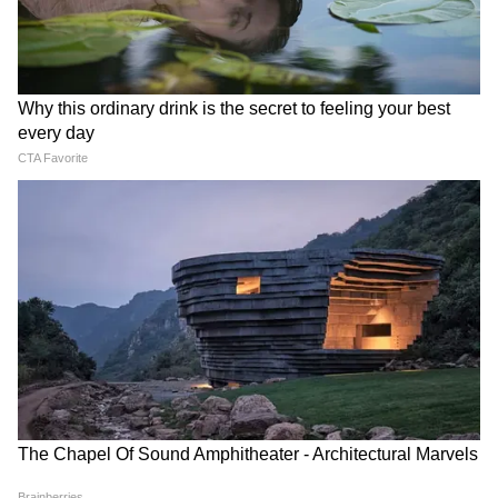
सलमान खान और कैटरीना कैफ की फिल्म टाइगर 3
यशराज स्पाई यूनिवर्स मूवीज की सबसे कमाऊ फिल्मों में
से एक है। डायरेक्टर मनीष शर्मा की इस फिल्म ने इंडिया
में पहले दिन नेट 44.50 करोड़ का कलेक्शन किया था।
6
8
Image Credit :
Instagram
5. टाइगर जिंदा है
डायरेक्टर अली अब्बास जफर की फिल्म टाइगर जिंदा है ने
ओपनिंग डे पर भारत में नेट 34.10 करोड़ का कारोबार