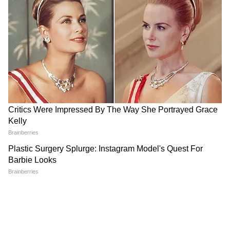
धनवान और बहुत किस्मत वाला होता है वह शख्स
जिसकी हथेली में होते हैं इस तरह के निशान और
रेखाएं
LATEST VIDEOS
जंतर-मंतर वाले Mohammad Junaid पहुंच
गए Jharkhand, सुनिए क्या कहा...
सड़क हादसे में Atiq Ahmed के बेटे अबान
अहमद की दर्दनाक मौत। Atiq Ahmed Son
Abaan Ahmed Death