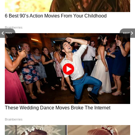
Mahashivratri ki Hardik
Happy Mahashivratri 2026
Shubhkamnaye: शिव सत्य हैं,
Wishes: ओम नमः शिवाय के साथ
शिव अनंत हैं... अपनों को भेजें बेस्ट
भेजें भक्ति संदेश
हैप्पी महाशिवरात्रि विशेज
PREV
NEXT
Chandra Grahan 2026: क्या
Makar Sankranti 2026
होली पर होगा चंद्र ग्रहण? जानें सच
Muhurat: दोपहर बाद शुरू होगा
या झूठ
मकर संक्रांति का मुहूर्त, यहां नोट करें
टाइम
बेड लक से हैं परेशान तो रोज सुबह करें ये 4 काम,
दुर्भाग्य बदल जाएगा सौभाग्य में!