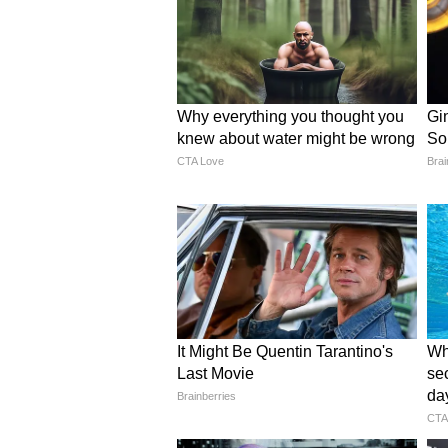
अगर आप चाहती हैं कि ब्लाउज का बैक
वाला गोल्डन ब्लाउज चुनें। मोती, झुमक
में बेहद खूबसूरत दिखाई देता है और पूर
शिमरी गोल्डन सितारा ब्लाउज:
रॉयल लु
पारंपरिक और जरी पैटर्न इसे बेहद प्री
शिमरी ब्लाउज पूरे आउटफिट को लग्जरी 
आसानी से पहन सकती हैं।
4
7