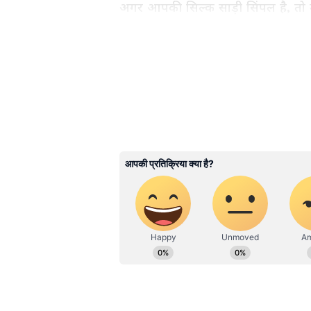
अगर आपकी सिल्क साड़ी सिंपल है, तो उ
गोल्डन धागों की कढ़ाई और ट्रेडिशनल म
सिल्क साड़ी के साथ यह डिजाइन बेहद ख
मिरर वर्क हैवी गोल्डन ब्लाउज:
आजकल मि
बीच काफी लोकप्रिय हैं। गोल्डन ब्लाउज 
सीक्विन, पर्ल या कटदाना वर्क इसे बेहद
शानदार कॉन्ट्रास्ट तैयार करता है।