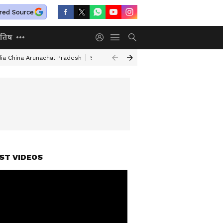
red Source
ोतिष
dia China Arunachal Pradesh
Saudi Turkey Pakistan Defense Pact
Delhi
ST VIDEOS