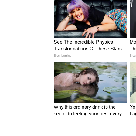
Image Credit :
Instagram
टिश्यू गोल्डन ब्लाउज
टिश्यू फैब्रिक इन दिनों वेडिंग फैशन में
सिल्क साड़ी के साथ शानदार कॉम्बिनेशन 
गोल्डन ब्लाउज बैलेंस्ड और स्टाइलिश लुक
स्वीटहार्ट नेक गोल्डन ब्लाउज:
अगर आप ट
ब्लाउज एक शानदार विकल्प है। इसका 
करता है। गोल्डन सिल्क या ब्रोकेड फैब