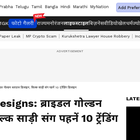
Prabha
Telugu
Tamil
Bangla
Hindi
Marathi
MyNation
Add Prefer
ज
GK
फोटो गैलरी
राज्य
मनोरंजन
लाइफस्टाइल
बिज़नेस
वीडियो
खेल
धर्म
ज्य
Paper Leak
MP Crypto Scam
Kurukshetra Lawyer House Robbery
In
न ब्लाउज डिजाइन, सिल्क साड़ी संग पहनें 10 ट्रेंडिंग डिजाइन
LATE
signs: ब्राइडल गोल्डन
 साड़ी संग पहनें 10 ट्रेंडिंग