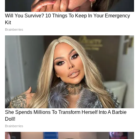
15 August Jewellery Ideas:
Chandipura Virus: गुजरात-
व्हाइट सूट+साड़ी के साथ ट्राई करें ये
राजस्थान में चांदीपुरा वायरस का
7 पर्ल स्टाइलिश इयररिंग्स
कहर, केंद्र ने संभाला मोर्चा
LATEST VIDEOS
Modi in IIT Delhi: PM ने सुनाई जिंदगी की
प्रेक्टिकल बातें, तालियों से गूंज उठा हॉल
Modi in IIT Delhi: देश के युवाओं को PM