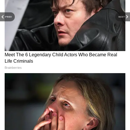
हैं।
PREV
NEXT
और पढ़ें:
Sliding Door Cleaning Tips: स्लाइडिंग
डोर बार-बार हो रहा है जाम? अपनाएं ये 5 आसान
सफाई ट्रिक्स
RECOMMENDED STORIES
916 Gold Jhala: स्टाइल जे बोले
मॉर्डन गर्ल्स के लिए स्टाइल स्टेटमेंट
क्लास, सेव करें लटकन गोल्ड टॉप्स
अकांक्षा चमोला से ट्रेंडी इयररिंग्स,
झाला
पार्टी वियर संग बेस्ट