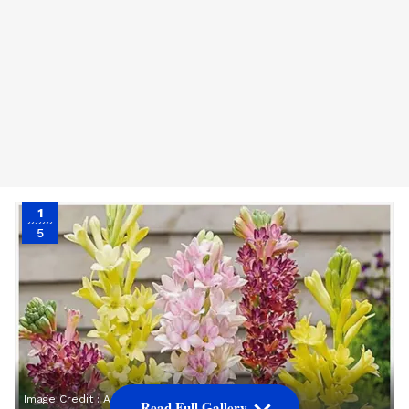
1
5
Image Credit :
Asianet News
Read Full Gallery