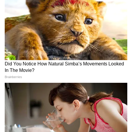
3
5
Image Credit :
Asianet News
गुलाब