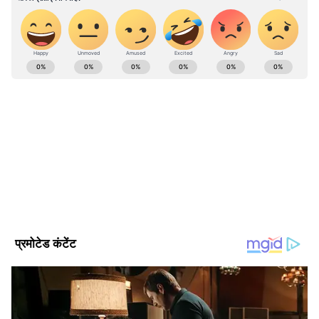
ABOUT THE AUTHOR
Rakhee Jhawar
RJ
राखी झवर। मीडिया जगत में 30 साल का अनुभव। 1995 से पत्रकारिता
की शुरुआत की। मौजूदा समय में एशियानेट न्यूज हिंदी में कार्यरत हैं, यहां
पर मनोरंजन बीट पर काम कर रही हैं। इससे पहले राखी देशबुंध, दैनिक
सांध्य प्रकाश, दैनिक अग्निबाण, नवभारत समाचार पत्र, दैनिक भास्कर
जीवनशैली समाचार (Jeevanshaili Samachar)
समाचार पत्र, पीपुल्स समाचार पत्र, स्टार समाचर पत्र, दैनिक भास्कर
गार्डनिंग न्यूज
डिजीटल में काम कर चुकी हैं। कला और संस्कृति के क्षेत्र में रिपोर्टिंग का
अनुभव।
Follow Us
1. मनी प्लांट की पत्तियां पीली होने का जो एक बड़ा
कारण है इसमें जरूरत से ज्यादा पानी डालना। ये सही है