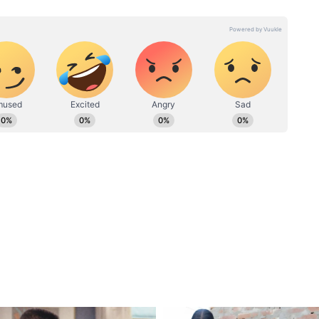
पी है। पूर्व में इन्होंने इंडिया पब्लिक और जनमत जैसे लोकल चैनल्स में किया
 एंकरिंग का भी अनुभव है। इनसे आप anshika.tiwari@asianetnews.in
रर डेकोर परफेक्ट है। चारों ओर रस्सी की मदद से बेस तैयार
ंकड़ या पत्थर लगा सकते हैं। किनारों पर कलरफुल
। बस आपका नया डेकोरेटेड मिरर तैयार है, ये बेडरूम,
कता है।
सिंपल मेहंदी की डिजाइन, वट पूजा के लिए आसान बेल