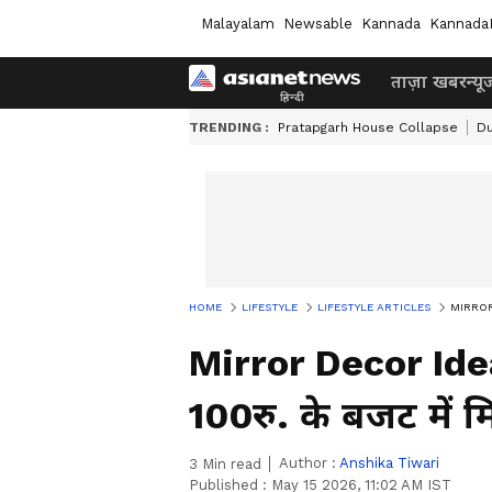
Malayalam
Newsable
Kannada
Kannada
ताज़ा खबर
न्यू
TRENDING :
Pratapgarh House Collapse
Du
HOME
LIFESTYLE
LIFESTYLE ARTICLES
MIRROR D
Mirror Decor Ide
100रु. के बजट में म
Author :
Anshika Tiwari
3
Min read
Published :
May 15 2026, 11:02 AM IST