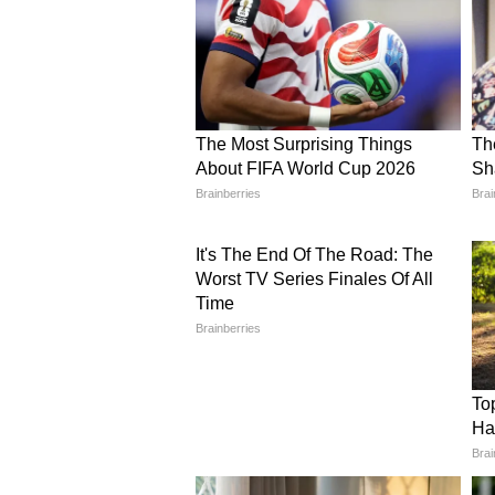
फ्लोरल फेयरी लाइट मिरर
ड्रेसिंग टेबल या लॉन्ग साइज शीशे को 
चारों ओर पिंक आर्टिफिशियल फूलों की 
नहीं बनाता बल्कि परफेक्ट सेल्फी कॉर्नर 
प्लेइंग कार्ड्स मिरर फ्रेम
बोरिंग बाथरूम या ड्रेसिंग मिरर कूल-चंकी
ग्लू गन और ताश के पत्तों की जरूरत ह
सस्ता और Unique Decoration Idea है
लगेगा और इसके लिए ज्यादा पैसे भी नहीं 
ये भी पढ़ें-
Moti Kangan: राजस्थानी मो
बोहो चिक होल्डर मिरर
नीट-क्लीन लुक के साथ मिरर डेकोरेशन बे