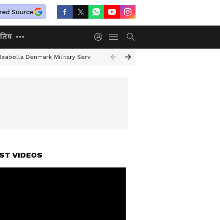
red Source
ोतिष
 Isabella Denmark Military Service
UAE Deportation Vishakha Rathod
S
ST VIDEOS