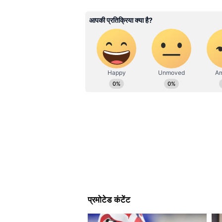
पॉलिटिक्स से जुड़ी खबरें लिखने में दिलचस्
हुआ है। इनके पास फील्ड रिपोर्टिंग और
माध्यम से संपर्क कर सकते हैं।
जूट रस्सी DIY मिरर
स्क्वायर शेप शीशे के लिए जूट रस्सी मि
करें, सजाने के लिए छोटे-छोटे मोती, क
आर्टिफिशियल फ्लावर और लाइट्स सजाएं
हाल या फिर बाथरूम के लिए चुना जा स
ये भी पढ़ें-
Arabic Mehndi Design: 
हिना पैटर्न