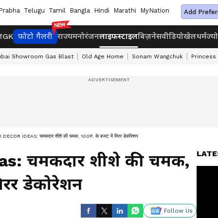
Prabha
Telugu
Tamil
Bangla
Hindi
Marathi
MyNation
Add Prefer
ज
GK
फोटो गैलरी
राज्य
मनोरंजन
लाइफस्टाइल
बिज़नेस
वीडियो
खेल
धर्म
ज्य
bai Showroom Gas Blast
Old Age Home
Sonam Wangchuk
Princess
ECOR IDEAS: चमकदार शीशे की चमक, 100रु. के बजट में मिरर डेकोरेशन
LATE
as: चमकदार शीशे की चमक,
िरर डेकोरेशन
Follow Us