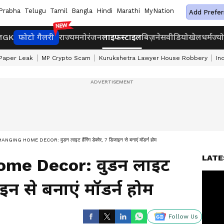
Prabha
Telugu
Tamil
Bangla
Hindi
Marathi
MyNation
Add Prefer
ज
GK
फोटो गैलरी
राज्य
मनोरंजन
लाइफस्टाइल
बिज़नेस
वीडियो
खेल
धर्म
ज्य
Paper Leak
MP Crypto Scam
Kurukshetra Lawyer House Robbery
In
NGING HOME DECOR: वुडन लाइट हैंगिंग डेकोर, 7 डिजाइन से बनाएं मॉडर्न होम
LATE
ome Decor: वुडन लाइट
ाइन से बनाएं मॉडर्न होम
Follow Us