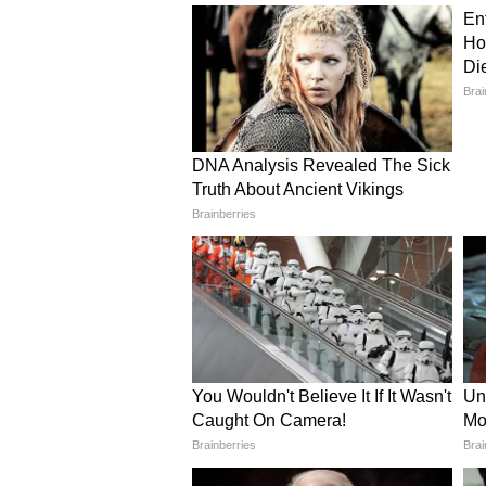
सुथरा इंटीरियर लुक मिलता है।
और पढ़ें -
गोटा-पट्टी से बनाएं 8 हेयर
बोहो और आर्टसी वुडन बीड्स हेंगि
लकड़ी की गोल मोतियों से बना यह लैंप 
रोशनी मोतियों के बीच से छनकर आती ह
कॉटन या मैक्रेमे डेकोर के साथ यह परफेक