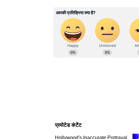
लिखने में दिलचस्पी। इससे पहले टाइम्स 
हुए इनके पास डिजिटल मीडिया, टीवी न्यूज
shivangi.chauhan@asianetnews.in पर 
किया हुआ है।
हैंडक्राफ्टेड वुडन जैली लैंप
इसमें लकड़ी को जालीदार आकार में काटक
बनाती है। बेडरूम, योगा कॉर्नर और मे
में सॉफ्ट, शांत माहौल बनाता है।
क्लासिक होम रेट्रो हैंगिंग वुडन लैंटर्
यह छोटा लैंटर्न-स्टाइल हैंगिंग लाइट हो
दिखता है। डाइनिंग टेबल या पेंट्री एरिया