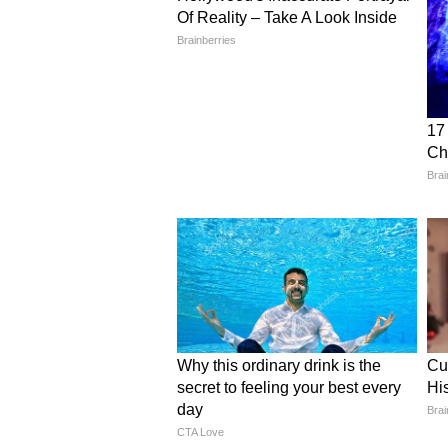
बड़े रूम के लिए मल्टी-वूड ड्रॉप्स च
कई लंबी लकड़ी की पतली स्लैब्स एक साथ
लगी होती है। यह डिजाइन ऊंची छत या बड़
देता है। होम पार्टी और डिनर नाइट्स मे
और पढ़ें -
UPPSC प्रोफेसर लगेंगी प्रो
मॉडर्न मिनिमल टच वुडन क्यूब पेंडें
लकड़ी को क्यूब (घन) आकार में काटकर 
छोटे कमरों, किचन आइलैंड या स्टडी स्प
देता है।
ट्रिपल वुडन बार लाइट
तीन लंबी वुडन बार लाइन में लगती हैं 
टेबल, कार्यक्षेत्र या टी-स्टेशन पर बेह