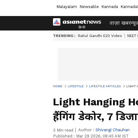
Malayalam
Newsable
Kannada
Kannada
ताज़ा खबर
न्यू
TRENDING :
Rahul Gandhi E20 Video
NEET 
HOME
LIFESTYLE
LIFESTYLE ARTICLES
LIGHT HA
Light Hanging H
हैंगिंग डेकोर, 7 डिज
Author :
Shivangi Chauhan
3
Min read
Published :
Mar 29 2026, 08:45 AM IST