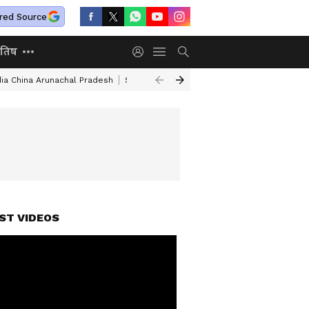
red Source
ोतिष
dia China Arunachal Pradesh
Saudi Turkey Pakistan Defense Pact
Delhi
ST VIDEOS