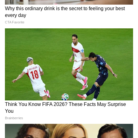
6
Image Credit :
Gemini Ai
सनस्क्रीन रखें हमेशा साथ
अगर आपको दिन में ऑफिस के बाहर भी निकलना पड़ता
है, तो बैग में सनस्क्रीन जरूर रखें। हर कुछ घंटों में
सनस्क्रीन दोबारा लगाने से त्वचा को सूरज की हानिकारक
किरणों से सुरक्षा मिलती है। इससे टैनिंग और सन डैमेज
की संभावना भी कम हो जाती है।
ये भी पढ़ें-
गर्मियों में सबसे स्टाइलिश दिखना है? ट्राई