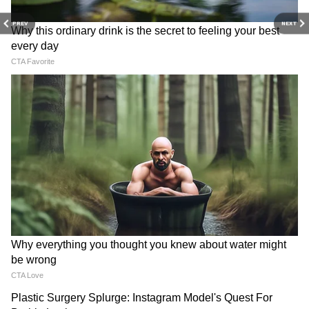
PREV
NEXT
Image Credit :
Gemini Ai
पानी की बोतल रखना न भूलें
गर्मियों में शरीर को हाइड्रेट रखना सबसे जरूरी होता है।
ऑफिस जाते समय हमेशा अपने साथ पानी की बोतल
रखें। पर्याप्त पानी पीने से शरीर में ऊर्जा बनी रहती है और
डिहाइड्रेशन की समस्या से बचाव होता है। यदि संभव हो
तो इंसुलेटेड बोतल का इस्तेमाल करें, ताकि पानी लंबे
समय तक ठंडा और ताजा बना रहे।
ये भी पढ़ें-
बढ़ जाएगी घर की लग्जरी और खूबसूरती,
बेडरूम के लिए देखें 5 Sliding Wardrobe
Designs
4