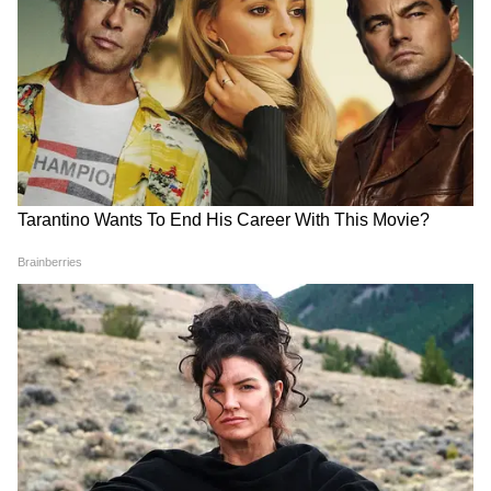
करें ये 6 ट्रेंडी सनग्लास डिजाइन
6
6
Image Credit :
Gemini Ai
छोटा डियोड्रेंट या परफ्यूम रखें
गर्मी में पसीने की वजह से शरीर से दुर्गंध आना सामान्य
बात है। एक ट्रैवल-साइज डियोड्रेंट या परफ्यूम आपके बैग
में जरूर होना चाहिए। जरूरत पड़ने पर इसका इस्तेमाल
करके आप खुद को पूरे दिन फ्रेश और कॉन्फिडेंट महसूस