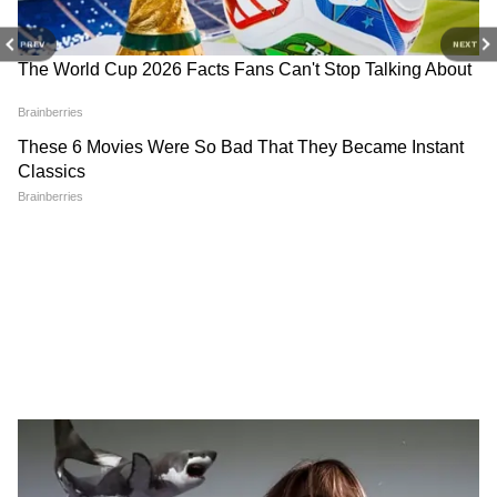
PREV
NEXT
Image Credit :
Myhappy_garden Instagram
बुवाई का सही तरीका और मिट्टी की तैयारी
लोबिया के बीज हमेशा अच्छी जल निकासी वाली भुरभुरी
मिट्टी में लगाएं। मिट्टी में गोबर की सड़ी हुई खाद या
कम्पोस्ट मिलाने से पौधों को भरपूर पोषण मिलता है। बीजों
को लगभग 1 से 2 इंच की गहराई पर बोएं और पौधों के
बीच पर्याप्त दूरी रखें, ताकि उन्हें फैलने की जगह मिल
सके। यदि बेल वाली किस्म लगा रहे हैं तो शुरुआत में ही
सहारा देने की व्यवस्था कर दें।