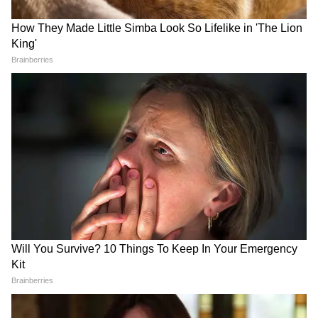
पौधों के आसपास खरपतवार न जमने दें और समय-समय
पर हल्की गुड़ाई करते रहें। फूल आने के दौरान जैविक
खाद या वर्मी कम्पोस्ट डालने से फलियों की संख्या बढ़ती
है और पौधे में लंबे समय तक फसल आते रहता है।
5
5
Image Credit :
Plantpower1550 And Myhappy_garden Instagram
कब करें तुड़ाई और कैसे बढ़ाएं उत्पादन
बुवाई के लगभग 20 से 25 दिन बाद कोमल फलियां
तोड़ना शुरू कर सकते हैं। फलियों की नियमित तुड़ाई करने