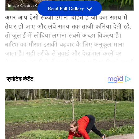
Image Credit :
Chat Gpt
Read Full Gallery
अगर आप ऐसी सब्जी उगाना चाहते हैं जो कम समय में
तैयार हो जाए और लंबे समय तक ताजी फलियां देती रहे,
तो जुलाई में लोबिया लगाना सबसे अच्छा विकल्प है।
बारिश का मौसम इसकी बढ़वार के लिए अनुकूल माना
जाता है। सही तरीके से बुवाई और देखभाल करने पर
केवल 20-25 दिनों में पहली कोमल फलियां मिलने लगती
हैं। यही वजह है कि किचन गार्डन रखने वाले लोग मानसून
में सबसे पहले लोबिया की खेती करना पसंद करते हैं।
Add Asianetnews Hindi as a Preferred
Source
2
5