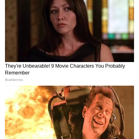
से पौधे पर नए फूल और नई फलियां लगातार बनती रहती
हैं। यदि समय पर तुड़ाई की जाए तो एक ही पौधे से कई
हफ्तों तक ताजी लोबिया मिलती रहती है। यही कारण है
कि यह मानसून के मौसम की सबसे तेज़ी से तैयार होने
वाली और ज्यादा उत्पादन देने वाली सब्जियों में गिनी जाती
है।
इसे भी पढ़ें-
घर के खाली कोने को दें लग्जरी लुक, रखें
फैंसी वुडन प्लांट स्टैंड
LATEST VIDEOS