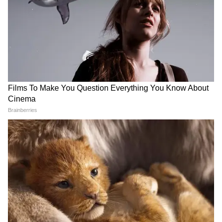
इसे भी पढ़ें-
Monsoon Flowering Plants:
मानसून से पहले लगा दें गुलमेंहदी, कुछ ही हफ्तों में
फूलों से भर जाएगा गमला
4
5
Image Credit :
Myhappy_garden Instagram
ऐसे करें देखभाल, जल्दी मिलेगी पहली फसल
लोबिया को अधिक पानी की जरूरत नहीं होती। बारिश के
मौसम में केवल तब सिंचाई करें जब मिट्टी सूखी दिखाई दे।