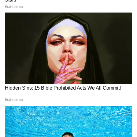
तारीफों के पूल
Green Lac Bangle Design:
एक चंपा की टहनी से तैयार करें नया
बिहारी महिलाओं को सुहाग की
पौधा, जानें कटिंग से उगाने का सही
सौगात, चुनें ग्रीन लाख बैंगल की ट्रेंडी
तरीका
डिजाइन
LATEST VIDEOS
Modi in IIT Delhi: '1 लाख करोड़..अंग्रेजी में
बोलूं', देश के युवाओं को Modi ने दिया बहुत बड़ा
टास्क
देर रात Rishabh Pant की इस शिकायत पर
CM Pushkar Dhami की पहली प्रतिक्रिया