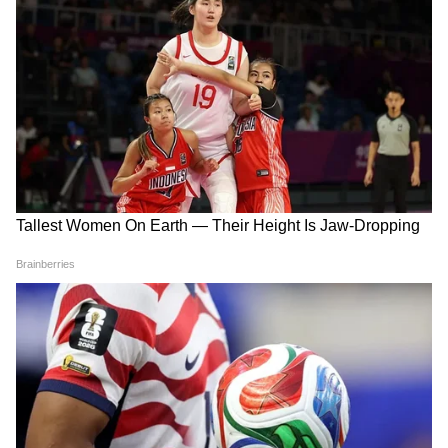
और पढ़ें:
Monsoon Flowering Plants: मानसून
से पहले लगा दें गुलमेंहदी, कुछ ही हफ्तों में फूलों से भर
जाएगा गमला
4
5
Image Credit :
Freepik
पीस लिली
अगर आपको ऑफिस टेबल में हरियाली के साथ ही
फ्लावर भी चाहिए, तो पीस लिली आपके लिए बेस्ट