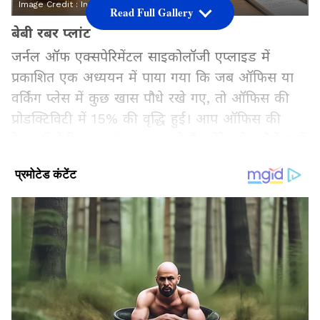
Image Credit :
Instagram
Read Full Gallery
बेबी रबर प्लांट
जर्नल ऑफ एक्सपेरिमेंटल साइकोलॉजी एप्लाइड में
प्रकाशित एक अध्ययन में पाया गया कि जब ऑफिस या
वर्किंग प्लेस में कुछ खास पौधे रखे गए, तो ऑफिस की
प्रोडक्टिविटी में 15% की वृद्धि हुई। आप ऑफिस की
टेबल में बेबी रबर प्लांट रख सकते हैं। मोटे, मोम जैसे पत्तों
के कारण इसे बेबी रबड़ प्लांट कहा जाता है। एक फुट लंबा
पौधा आप आसानी से ऑफिस की डेस्क में रख सकते हैं।
इसे ज्यादा केयर की जरूरत नहीं होती है। सीधी धूप में
बिल्कुल न रखें वरना ये पौधा झुलस जाएगा।
Add Asianetnews Hindi as a Preferred
Source
2