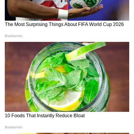
ऑप्शन रहेगा। ये पौधा दिखने में सुंदर होता है और सफेद
फूल काफी आकर्षक लगते हैं। आप इसे मध्यम रोशनी में
रखें और मिट्टी को गीला रखें। ये खूब खिलेगा।
5
5
Image Credit :
Gemini AI
जेडजेड प्लांट
जेड प्लांट से अलग जेडजेड प्लांट गहरी पत्तियों वाला
पौधा है। इस पौधे को बहुत कम पानी की आवश्यकता