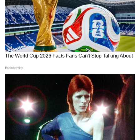
कोर्ट ने LKT के इस तर्क को भी खारिज कर दिया कि यह
विवाद निर्माण और बुनियादी ढांचा अनुबंधों से संबंधित है,
यह देखते हुए कि यद्यपि L&W कंस्ट्रक्शन प्राइवेट लिमिटेड
निर्माण व्यवसाय में लगी हुई है, यह मुकदमा पार्टियों के
बीच किसी भी निर्माण या बुनियादी ढांचा अनुबंध से उत्पन्न
नहीं हुआ है, बल्कि डायरेक्टर्स के आचरण से संबंधित
आरोपों से उत्पन्न हुआ है।
सुप्रीम कोर्ट के अंबालाल साराभाई एंटरप्राइजेज लिमिटेड
बनाम केएस इंफ्रास्पेस एलएलपी मामले और अन्य
उदाहरणों का हवाला देते हुए, कोर्ट ने दोहराया कि
कमर्शियल कोर्ट्स एक्ट के तहत "कमर्शियल विवाद" की
परिभाषा की व्याख्या सख्ती से की जानी चाहिए और
केवल वे विवाद जो विशेष रूप से धारा 2(1)(c) के तहत
उल्लिखित श्रेणियों में आते हैं, कमर्शियल कोर्ट द्वारा सुने
जा सकते हैं। कोर्ट ने आगे कहा कि कंपनी अधिनियम की