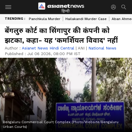
हिन्दी
TRENDING :
Panchkula Murder
Hailakandi Murder Case
Aban Ahme
बेंगलुरु कोर्ट का सिंगापुर की कंपनी को
झटका, कहा- यह 'कमर्शियल विवाद' नहीं
Author :
Asianet News Hindi Central
|
ANI
|
National News
Published :
Jul 06 2026, 08:00 PM IST
Bengaluru Commercial Court Complex (Photo/Website/Bengaluru
Urban Courts)