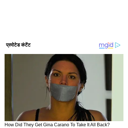
को दिए गए वेतन का 50 प्रतिशत वसूलने और डायरेक्टर्स
को कंपनी के बोर्ड के समक्ष रखे बिना कोई भी लेन-देन
करने से रोकने के लिए एक निषेधाज्ञा की मांग की गई थी।
डायरेक्टर्स ने क्या दी दलील?
दोनों नॉमिनी डायरेक्टर्स ने सिविल प्रोसीजर कोड के आदेश
VII नियम 10 के तहत वाद वापस करने की मांग की थी।
उन्होंने तर्क दिया कि यह मुकदमा कंपनी अधिनियम की
धारा 166 के तहत वैधानिक कर्तव्यों के कथित उल्लंघन पर
आधारित था और यह कमर्शियल कोर्ट्स एक्ट की धारा
2(1)(c) के तहत "कमर्शियल विवाद" की किसी भी श्रेणी
में नहीं आता है। उन्होंने यह भी दलील दी कि ली किम
टाह और वोह हप होल्डिंग्स पीटीई लिमिटेड के बीच इस
DOWNLOAD APP
मुकदमे से पहले से ही विवाद मौजूद थे और वे सिंगापुर में
मध्यस्थता की कार्यवाही का विषय थे।