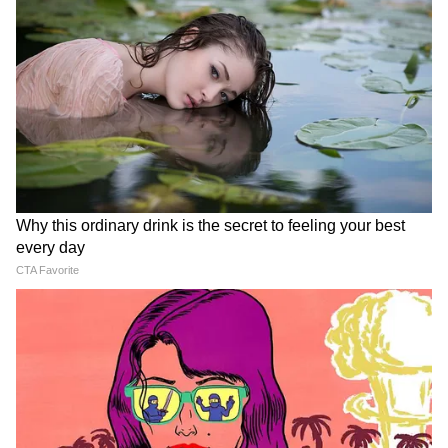
LATEST VIDEOS
Atiq Ahmed के बेटे की मौत पर घर पहुंचे
Akhilesh Yadav के विधायक, जमकर हो रही
फजीहत!
समुद्र की तरह क्यों हिल रहा था मोरबी के कुएं का
पानी? खुल गया सबसे बड़ा राज