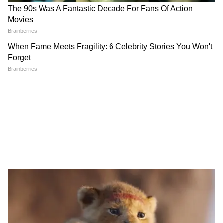
Gen Z ईमानदार है, सिस्टम सुधार
आरक्षण में आय-आधारित कोटे का
के लिए आंदोलन हो: RSS चीफ
केंद्र ने किया विरोध, SC में दिया
मोहन भागवत
जवाब
LATEST VIDEOS
जंतर-मंतर वाले Mohammad Junaid पहुंच
गए Jharkhand, सुनिए क्या कहा...
सड़क हादसे में Atiq Ahmed के बेटे अबान
अहमद की दर्दनाक मौत। Atiq Ahmed Son
Abaan Ahmed Death