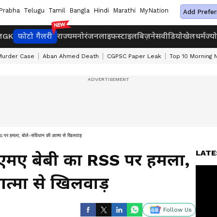
Prabha
Telugu
Tamil
Bangla
Hindi
Marathi
MyNation
Add Prefer
ज
GK
फोटो गैलरी
राज्य
मनोरंजन
लाइफस्टाइल
बिज़नेस
वीडियो
खेल
धर्म
ज्य
Murder Case
Aban Ahmed Death
CGPSC Paper Leak
Top 10 Morning
 पर हमला, बोले-संविधान की आत्मा से खिलवाड़
LATE
मए बेबी का RSS पर हमला,
त्मा से खिलवाड़
Follow Us