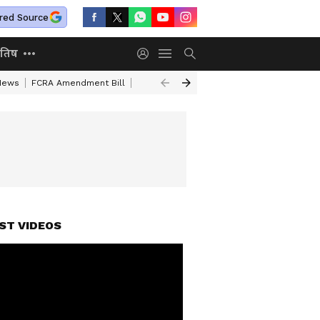
red Source
ोतिष
 News
FCRA Amendment Bill
Aban Ahmed Educational Qualification
C
ST VIDEOS