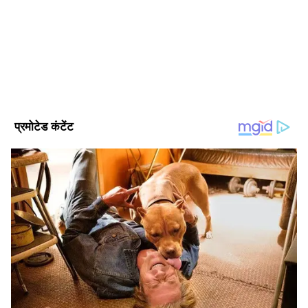
इस अवसर पर, राष्ट्रीय कौशल विकास निगम (NSDC)
Follow Us
और DSD, KSU, GTU और गिफ्ट सिटी के बीच
समझौता ज्ञापनों (MoUs) पर हस्ताक्षर किए गए। इसका
उद्देश्य राज्य भर में कौशल विकास, पाठ्यक्रम विकास,
इंटर्नशिप, सर्टिफिकेशन और रोजगार के क्षेत्रों में सहयोग
को मजबूत करना है।
DOWNLOAD APP