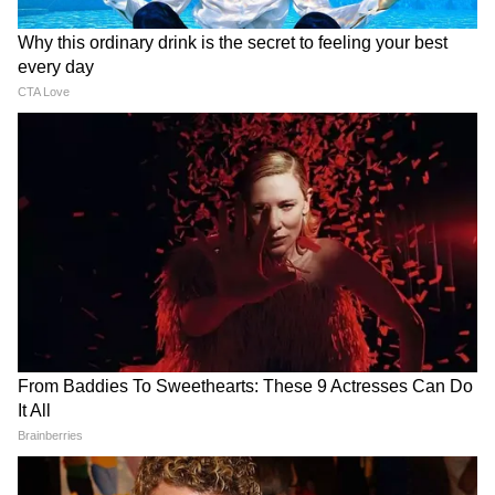
staff and is published from a syndicated
मुंबई-पुणे एक्सप्रेसवे की 'मिसिंग
अमित शाह के बयान पर अड़ा विपक्ष,
feed.)
लिंक' टनल में क्या हुआ? CCTV ने
रिजिजू बोले- उनका नाम सुनकर
खोल दिया हादसे का सच
कांपते हैं आतंकी
LATEST VIDEOS
Atiq Ahmad की पत्नी शाइस्ता तोड़ेंगी फरारी ?
या अबान के जनाजे से भी रहेंगी दूर
विपक्ष का हंगामा, गृह मंत्री Amit Shah का नाम
लेकर बरस पड़े Kiren Rijiju । Monsoon
Session