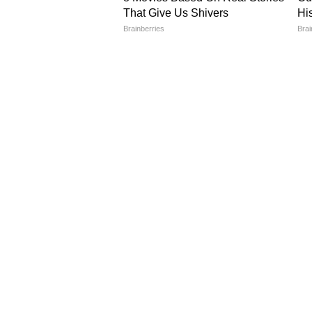
NEWS
Hindi News
Latest News in Hindi
World Ne
National News in Hindi
SPORTS