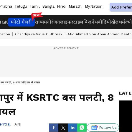
Prabha
Telugu
Tamil
Bangla
Hindi
Marathi
MyNation
Add Prefer
ज
GK
फोटो गैलरी
राज्य
मनोरंजन
लाइफस्टाइल
बिज़नेस
वीडियो
खेल
धर्म
ज्य
cation
Chandipura Virus Outbreak
Atiq Ahmed Son Aban Ahmed Death
C बस पलटी, 8 लोग गंभीर रूप से घायल
LATE
लापुर में KSRTC बस पलटी, 8
घायल
entral
|
ANI
Follow Us