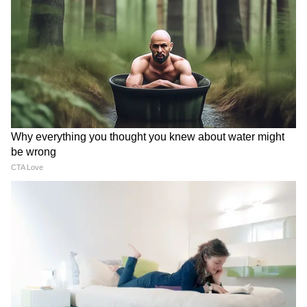
DOWNLOAD APP
National News (नेशनल न्यूज़) - Get latest India
भाजपा नेता के अनुसार, बीएलओ को इस अभ्यास के लिए
News (राष्ट्रीय समाचार) and breaking Hindi News
घर-घर जाना चाहिए। उन्होंने आगे कहा, "भारतीय चुनाव
headlines from India on Asianet News Hindi.
आयोग ने 30 जून से कर्नाटक में एसआईआर शुरू किया
है। बूथ लेवल अधिकारियों (बीएलओ) को प्रत्येक बूथ में
घर-घर जाकर घर के दरवाजे पर एक स्टिकर चिपकाना था
ताकि यह गारंटी हो सके कि उन्होंने गिनती का फॉर्म दिया
है।"