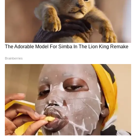
एलडीएफ सरकार के कार्यकाल के दौरान लिए गए
आधिकारिक बोर्ड के फैसले हैं।" उन्होंने मौजूदा नेतृत्व के
खिलाफ एक सप्ताह से चल रहे विरोध प्रदर्शनों के पाखंड
पर सवाल उठाया। "इसके बावजूद, उन्होंने एक सप्ताह यह
आरोप लगाते हुए बिताया कि हमारी सरकार केरल की
खनिज संपदा और समुद्र तट की रेत को निजी हाथों में
सौंप रही है। बजट में ऐसा कोई प्रस्ताव नहीं है। यह
पिछली सरकार थी जो मोनाजाइट क्रैकिंग परियोजना के
साथ आगे बढ़ी और सौदे को मंजूरी दी।" (एएनआई)
(हेडलाइन के अलावा, इस खबर को एशियनेट न्यूज
एडिटोरियल स्टाफ द्वारा संपादित नहीं किया गया है और
यह एक सिंडिकेटेड फीड से प्रकाशित हुई है।)