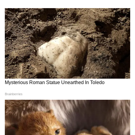
National News (नेशनल न्यूज़) - Get latest India
News (राष्ट्रीय समाचार) and breaking Hindi News
headlines from India on Asianet News Hindi.
मुख्यमंत्री ने इस बात पर जोर दिया कि जब अवैध व्यापारी
राज्य करों को दरकिनार करते हैं, तो ईमानदार प्रतिष्ठानों को
व्यवस्थित रूप से बाजार से बाहर कर दिया जाता है।
"नतीजतन, ईमानदार व्यवसायों को बंद करने के लिए
मजबूर होना पड़ता है, और अंततः सरकार को सबसे बड़ा
नुकसान होता है। हम वास्तविक करदाताओं का पूरा
समर्थन और सुरक्षा करेंगे, लेकिन टैक्स चोरों के प्रति हमारा
दृष्टिकोण बिना किसी समझौते का होगा।"
निजीकरण के आरोपों पर विपक्ष को जवाब
राज्य के बजट पर चल रही तीखी राजनीतिक बहस की