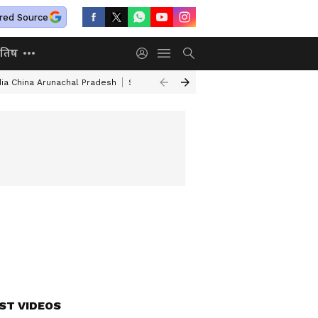
red Source
ोतिष
dia China Arunachal Pradesh
Saudi Turkey Pakistan Defense Pact
Delhi
ST VIDEOS