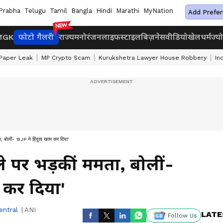
Prabha
Telugu
Tamil
Bangla
Hindi
Marathi
MyNation
Add Prefer
ज
GK
फोटो गैलरी
राज्य
मनोरंजन
लाइफस्टाइल
बिज़नेस
वीडियो
खेल
धर्म
ज्य
Paper Leak
MP Crypto Scam
Kurukshetra Lawyer House Robbery
In
ा, बोलीं- 'BJP ने हिंदुत्व खत्म कर दिया'
ले पर भड़कीं ममता, बोलीं-
म कर दिया'
entral
|
ANI
LATE
Follow Us