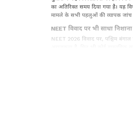
का अतिरिक्त समय दिया गया है। यह व
मामले के सभी पहलुओं की व्यापक जांच क
NEET विवाद पर भी साधा निशाना
NEET 2026 विवाद पर, पश्चिम बंगाल की 
अराजकता है, फिर भी कोई वास्तविक सम
National News (नेशनल न्यूज़) - Get
breaking Hindi News headlines
ABOUT THE AUTHOR
AN
Asianet News Hindi Central
इस बीच, NEET-UG परीक्षा कथित पेपर 