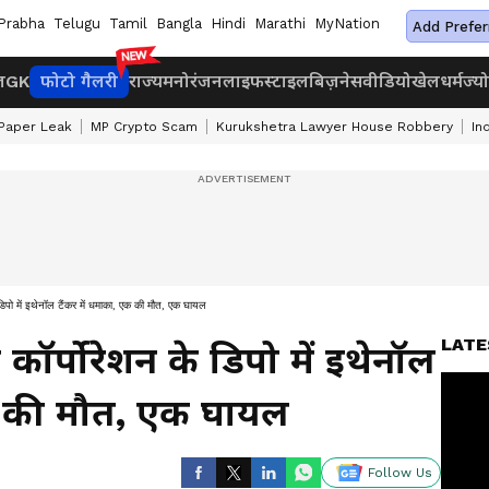
Prabha
Telugu
Tamil
Bangla
Hindi
Marathi
MyNation
Add Prefer
ज
GK
फोटो गैलरी
राज्य
मनोरंजन
लाइफस्टाइल
बिज़नेस
वीडियो
खेल
धर्म
ज्य
Paper Leak
MP Crypto Scam
Kurukshetra Lawyer House Robbery
In
डिपो में इथेनॉल टैंकर में धमाका, एक की मौत, एक घायल
LATE
कॉर्पोरेशन के डिपो में इथेनॉल
एक की मौत, एक घायल
Follow Us