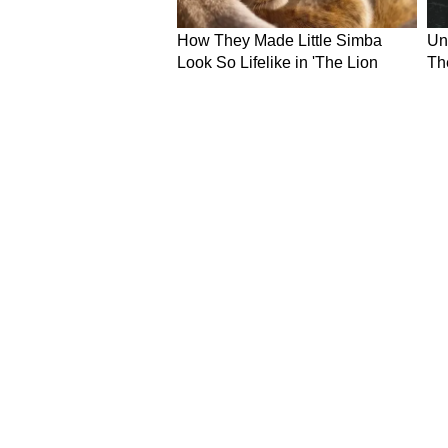
NEWS
Hindi News
Latest News in Hindi
World Ne
National News in Hindi