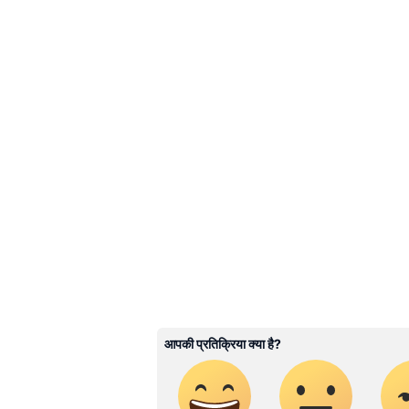
National News (नेशनल न्यूज़) - Get
breaking Hindi News headlines
ABOUT THE AUTHOR
Vivek Kumar
VK
विवेक कुमार। डिजिटल मीडिया में 12 साल
सब एडिटर काम कर रहे हैं। नेशनल, वर्ल्ड, ट्र
इन्होंने एमएससी किया हुआ है। मूलतः ये बिह