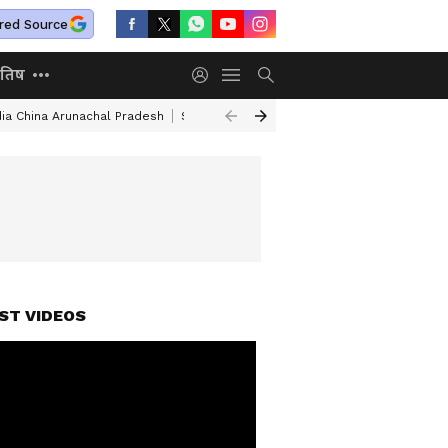
red Source
ोतिष
dia China Arunachal Pradesh
Saudi Turkey Pakistan Defense Pact
Delhi
ST VIDEOS