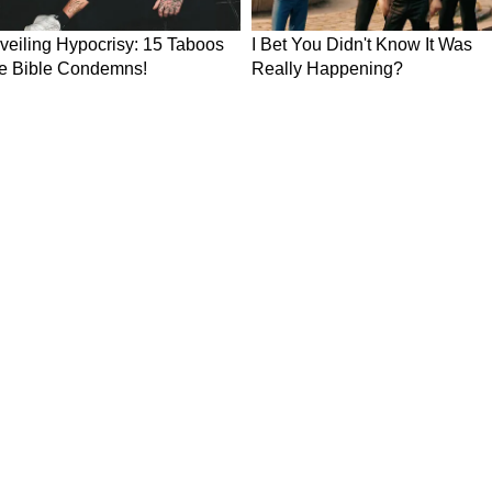
ws in Hindi
Breaking News in Hindi
Technology News in Hindi
Auto News 