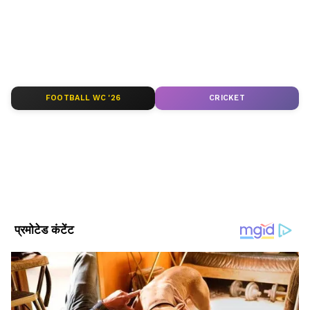
ABOUT THE AUTHOR
Asianet News Hindi Central
AN
Follow Us
FOOTBALL WC '26
CRICKET