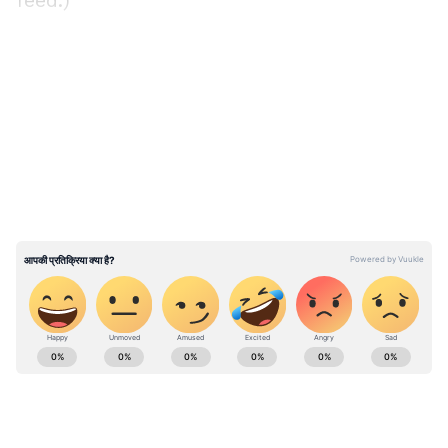
feed.)
LATEST VIDEOS
National News (नेशनल न्यूज़) - Get latest India
News (राष्ट्रीय समाचार) and breaking Hindi News
headlines from India on Asianet News Hindi.