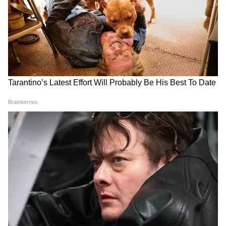
DOWNLOAD APP
RECOMMENDED STORIES
DHCBA ने बढ़ाया न्यायिक कार्य का
OBC आरक्षण: बंगाल सरकार ने
बहिष्कार, 15 जुलाई को भी हड़ताल
सुप्रीम कोर्ट से वापस ली अपनी
जारी
याचिका।