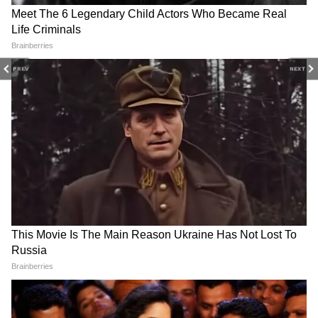
PREV
NEXT
MDMK चीफ वाइको की सोनिया
सुप्रीम कोर्ट ने कॉमेडियन समय रैना
गांधी से मुलाकात, INDIA ब्लॉक को
को लगाई फटकार, 3 लाख का
दिया समर्थन
जुर्माना