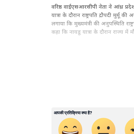
वरिष्ठ वाईएसआरसीपी नेता ने आंध्र प्रदेश 
यात्रा के दौरान राष्ट्रपति द्रौपदी मुर्
लगाया कि मुख्यमंत्री की अनुपस्थिति रा
कहा कि नायडू यात्रा के दौरान राज्य में म
National News (नेशनल न्यूज़) - Get
breaking Hindi News headlines
ABOUT THE AUTHOR
AN
Asianet News Hindi Central
राजधानी पर YSRCP का स्टैंड
सत्यनारायण ने दोहराया कि माविगुन पार