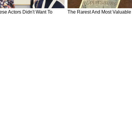
ws in Hindi
Breaking News in Hindi
Technology News in Hindi
Auto News 