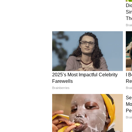
नहीं लौटना चाहिए, सत्तारूढ़ गठबंधन की
नायडू का यह बयान कि जगन सरकार को सत
सरकार जितनी जल्दी हटेगी, राज्य के ल
DSC भर्ती में धांधली का आरोप
गठबंधन सरकार पर निशाना साधते हुए, उ
समाज के किसी भी वर्ग को कोई लाभ नही
में अनियमितताओं का आरोप लगाया है। उ
आई है, समाज के एक भी वर्ग को लाभ नहीं 
अनियमितताएं हुई हैं, फिर भी सरकार ज
(Except for the headline, this 
Editorial staff and is publishe