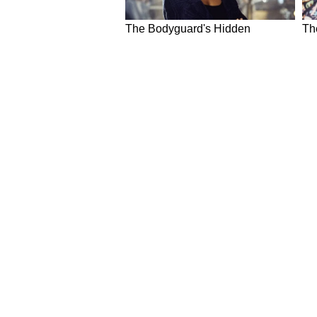
NEWS
Hindi News
Latest News in Hindi
World Ne
National News in Hindi