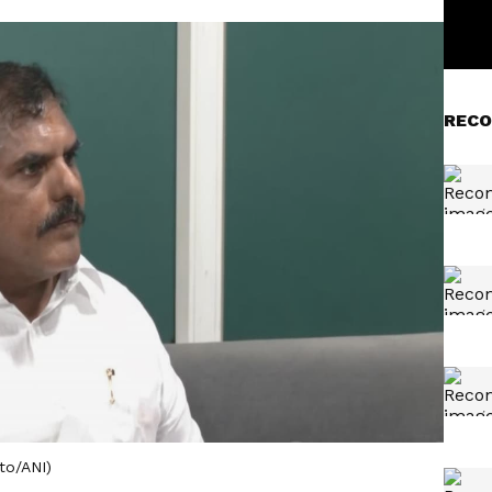
RECO
to/ANI)