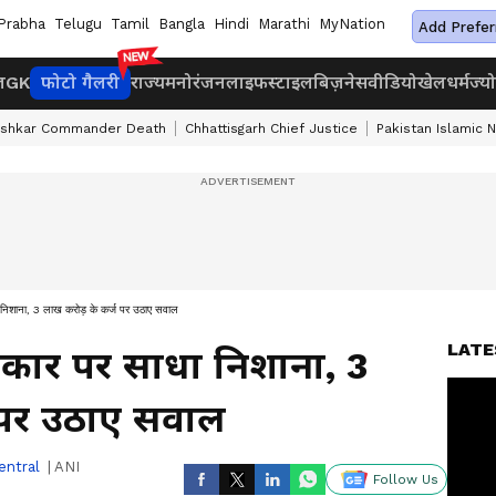
Prabha
Telugu
Tamil
Bangla
Hindi
Marathi
MyNation
Add Prefer
ज
GK
फोटो गैलरी
राज्य
मनोरंजन
लाइफस्टाइल
बिज़नेस
वीडियो
खेल
धर्म
ज्य
ashkar Commander Death
Chhattisgarh Chief Justice
Pakistan Islamic 
निशाना, 3 लाख करोड़ के कर्ज पर उठाए सवाल
LATE
रकार पर साधा निशाना, 3
 पर उठाए सवाल
entral
|
ANI
Follow Us