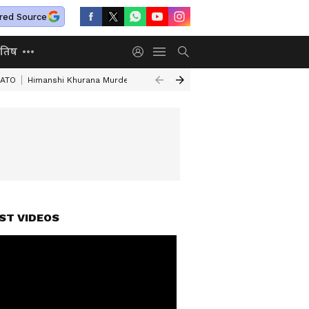
red Source
ोतिष
NATO
Himanshi Khurana Murder
Mathura Murder Case
Assam Flood D
ST VIDEOS