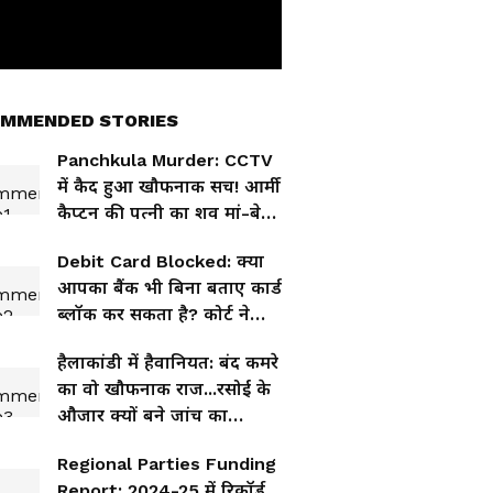
MMENDED STORIES
Panchkula Murder: CCTV
में कैद हुआ खौफनाक सच! आर्मी
कैप्टन की पत्नी का शव मां-बेटे
ने कैसे छिपाया?
Debit Card Blocked: क्या
आपका बैंक भी बिना बताए कार्ड
ब्लॉक कर सकता है? कोर्ट ने
ग्राहक के हक में दिया अहम
हैलाकांडी में हैवानियत: बंद कमरे
फैसला
का वो खौफनाक राज...रसोई के
औजार क्यों बने जांच का
हिस्सा?
Regional Parties Funding
Report: 2024-25 में रिकॉर्ड