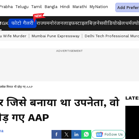
Prabha
Telugu
Tamil
Bangla
Hindi
Marathi
MyNation
Add Prefer
ज
GK
फोटो गैलरी
राज्य
मनोरंजन
लाइफस्टाइल
बिज़नेस
वीडियो
खेल
धर्म
ज्य
u Wife Murder
Mumbai Pune Expressway
Delhi Tech Professional Mur
 अशोक मित्तल भी छोड़ गए AAP
LATE
र जिसे बनाया था उपनेता, वो
ोड़ गए AAP
ha
Follow Us