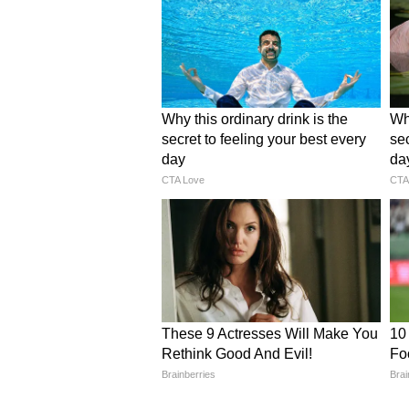
रिपोर्ट्स के अनुसार, अब तक AAP के कुल
होने की प्रक्रिया में हैं। इन नामों में र
गुप्ता, संदीप पाठक और विक्रमजीत स
रूप लेता है, तो राज्यसभा में AAP की स
केजरीवाल बोले, BJP ने पंजाबियो
इस पूरे घटनाक्रम पर AAP सुप्रीमो अरविं
ने एक बार फिर पंजाबियों के साथ धोखा 
को अपने पक्ष में करके BJP राज्य की 
भगवंत मान ने कहा, जो गए, वे गद्दार
पंजाब के मुख्यमंत्री भगवंत मान ने भी इस 
को “गद्दार” करार दिया। भगवंत मान ने