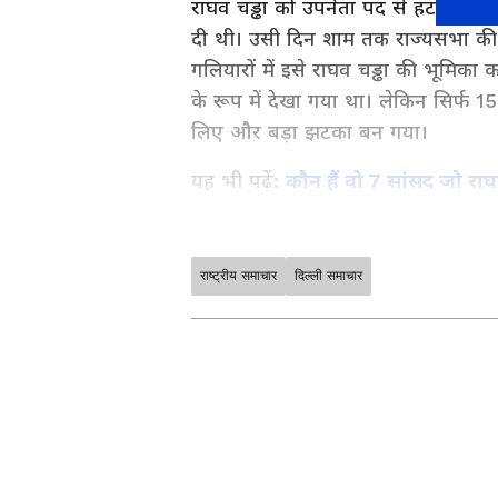
राघव चड्ढा को उपनेता पद से हटाने औ
दी थी। उसी दिन शाम तक राज्यसभा की
गलियारों में इसे राघव चड्ढा की भूमिका
के रूप में देखा गया था। लेकिन सिर्फ 
लिए और बड़ा झटका बन गया।
यह भी पढ़ें:
कौन हैं वो 7 सांसद जो राघ
राष्ट्रीय समाचार
दिल्ली समाचार
Asianet News Hindi पर पढ़ें देशभ
खास तौर पर आपके लिए चुनकर लाते हैं।
— सब कुछ साफ, संक्षिप्त और भरोसेमंद
अपने राज्य से जुड़ी खबरें, प्रशासनिक
News in Hindi
, बिल्कुल आपके आसपा
के जमीनी मुद्दों तक — हर ज़रूरी जानक
Bihar News
में पाएं बिहार की अस
रिपोर्ट, कहानी और अपडेट के साथ, स
कौन हैं अशोक मित्तल?