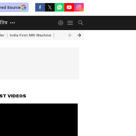
red Source
ोतिष
der
India First MRI Machine
Independence Day Speech In Hindi
Indep
ST VIDEOS