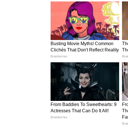
रही है। पहले RDF रोका गया, फिर विध
पाले में लेकर पंजाब की पीठ में छुरा घो
जनाधार नहीं है, इसलिए वह AAP के जन
AAP के लिए सबसे बड़ा राजनीति
राघव चड्ढा और अशोक मित्तल जैसे बड़
नुकसान नहीं, बल्कि संगठनात्मक संकट भ
गई, वही अगर पार्टी छोड़ दे, तो यह स
सवाल यही है, क्या यह सिर्फ शुरुआत ह
यह भी पढ़ें:
BJP में जाएंगे राघव, मंत्र
हलचल