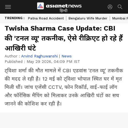
हिन्दी
TRENDING :
Patna Road Accident
Bengaluru Wife Murder
Mumbai 
Twisha Sharma Case Update: CBI
की 'टनल व्यू' तकनीक, ऐसे रीक्रिएट हो रहे हैं
आखिरी घंटे
Author :
Arvind Raghuwanshi
|
News
Published :
May 29 2026, 04:09 PM IST
ट्विशा शर्मा की मौत मामले में CBI एडवांस 'टनल व्यू' तकनीक
की मदद ले रही है। 12 मई को ट्विशा भोपाल स्थित घर में मृत
मिली थीं। जांच एजेंसी CCTV, फोन रिकॉर्ड, वाई-फाई लॉग
और फॉरेंसिक मैपिंग को मिलाकर उनके आखिरी घंटों का सच
जानने की कोशिश कर रही है।