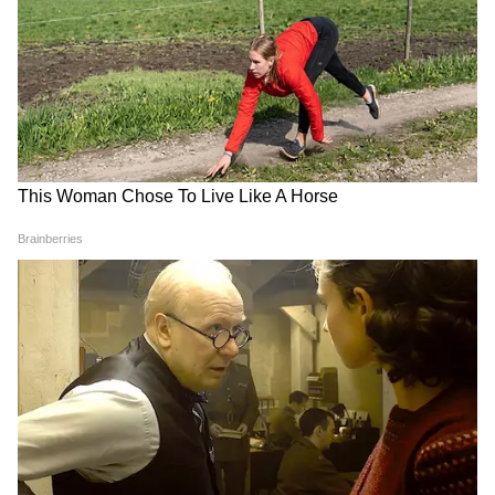
काफिले की गाड़ी ने शख्स को मारी
महाराष्ट्र में ₹2 प्रति लीटर बढ़ी कीमत,
टक्कर, बिहार के व्यक्ति की मौत
जानें क्यों लिया गया फैसला
LATEST VIDEOS
'राष्ट्रपति पुलिस कलर' पुरस्कार समारोह में पहुंचे
Amit Shah , नजारा ऐसा की नहीं हटेंगी निगाहें
Rahul Gandhi Prayagraj Speech:
Chhatron Ki Goonj में ऐसा क्या बोले राहुल,
हो गया वायरल