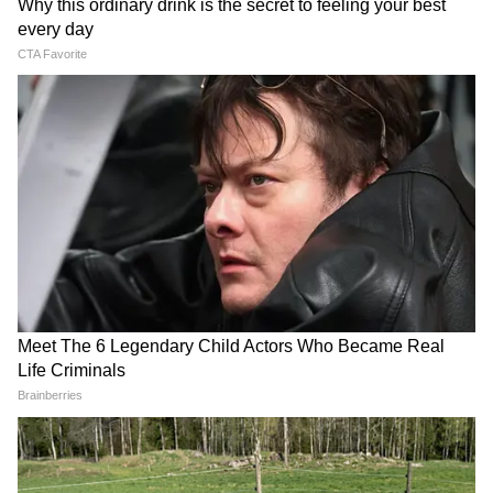
यह भी पढ़ें:
Birthday Special: क्यों आज के युवा
दीवाने हैं Premanand Ji Maharaj के?
Jharkhand Jpsc Protest:
Onam Special Trains: ओणम
कौन हैं JLKM विधायक जयराम?
से पहले रेलवे का बड़ा तोहफा, 112
रांची में छात्रों के समर्थन में अनशन
स्पेशल ट्रेनें बढ़ाएंगी घर पहुंचने के
पर बैठे
विकल्प
J&K Deputy CM Convoy
Maharashtra Milk Prices: 11
Accident: जम्मू में डिप्टी CM के
अगस्त से बदल जाएगा दूध का रेट,