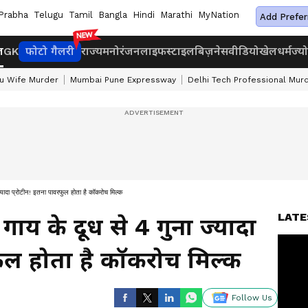
Prabha
Telugu
Tamil
Bangla
Hindi
Marathi
MyNation
Add Prefer
ज
GK
फोटो गैलरी
राज्य
मनोरंजन
लाइफस्टाइल
बिज़नेस
वीडियो
खेल
धर्म
ज्य
u Wife Murder
Mumbai Pune Expressway
Delhi Tech Professional Mur
 प्रोटीन! इतना पावरफुल होता है कॉकरोच मिल्क
LATE
य के दूध से 4 गुना ज्यादा
फुल होता है कॉकरोच मिल्क
Follow Us