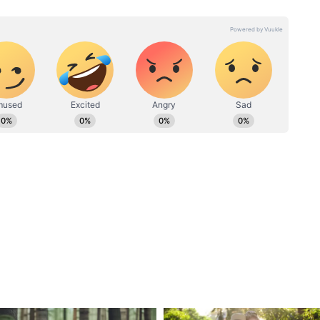
ील्ड में काम कर रहे हैं, 8 साल का अनुभव। अक्टूबर 2021 से एशियानेट
्होंने बनारस हिंदू यूनिवर्सिटी (BHU) से जर्नलिज्म एंड मॉस कम्युनिकेशन में
यूज, नेशनल न्यूज, बिजनेस-टेक और ऑटो, क्राइम और फीचर स्टोरीज में खास
न और कई पब्लिक रिपोर्ट्स बनाने का अनुभव।
 रखे थे 1
Cockroach Facts: चप्पल से
 क्या
कॉकरोच को मारने की भूल कभी मत
करना! तुरंत जान लें ये 2 बड़े नुकसान
ै?
 दूध के क्रिस्टल्स की जांच की, तो उनके होश उड़ गए। इसमें
 जैसा मजबूत बनाने के लिए जरूरी होता है। इस दूध में
्यादा प्रोटीन और न्यूट्रिशन पाया जाता है। जिम जाने वाले