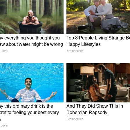
 भी कहीं ज्यादा गाढ़ा और असरदार होता है। कॉकरोच मिल्क
नो एसिड्स होते हैं, जो शरीर को तुरंत एनर्जी देते हैं। इस
ह पेट में जाता है, इसके क्रिस्टल धीरे-धीरे शरीर में घुलते
ार ताकत मिलती रहती है।
ा है?
िस्टल्स को निकालने के लिए वैज्ञानिकों को बहुत बारीक काम
, मात्र एक गिलास दूध तैयार करने के लिए करीब 400 से
ही वजह है कि इसे निकाल पाना फिलहाल नामुमकिन है।
्रिम (Artificial) रूप तैयार करने की कोशिश कर रहे हैं
ए यह ताकतवर फॉर्मूला सबको मिल सके।
 है इस्तेमाल
न करें, लेकिन दुनिया के कई देशों जैसे चीन और यूएई में
। कॉकरोच के शरीर के तत्वों से पेट दर्द की दवाइयां, जले
यंकर इंफेक्शन को खत्म करने वाले कैप्सूल बनाए जा रहे