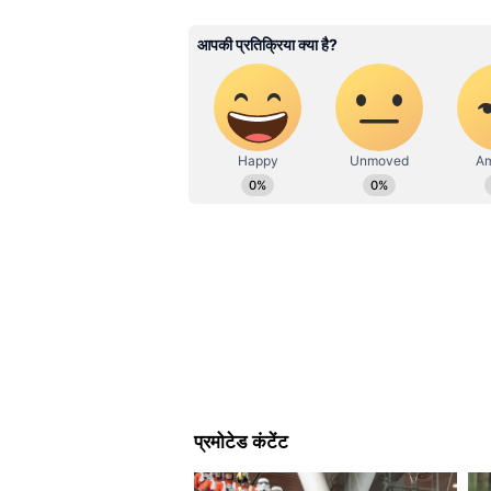
ABOUT THE AUTHOR
Satyam Bhardwaj
SB
सत्यम भारद्वाज। 2017 से जर्नलिज्म की फ
न्यूज हिंदी से जुड़कर सेवाएं दे रहे हैं। उन
मास्टर डिग्री हासिल की है। पॉलिटिकल न्
इंट्रेस्ट है। अलग-अलग मीडिया इंस्टीट्यूश
Related Articles
गजब! इस शख्स ने घर में पाल
लाख कॉकरोच! जानिए इनका
करता था?
कॉकरोच मिल्क कितना ताकतवर ह
वैज्ञानिकों ने जब लैब में इस कॉकरोच के
वो सब कुछ मिला जो एक इंसान को फौलाद
गाय या भैंस के दूध के मुकाबले 4 गुना ज