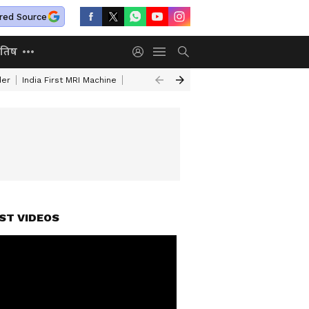
red Source
ोतिष
der
India First MRI Machine
Independence Day Speech In Hindi
Indep
ST VIDEOS