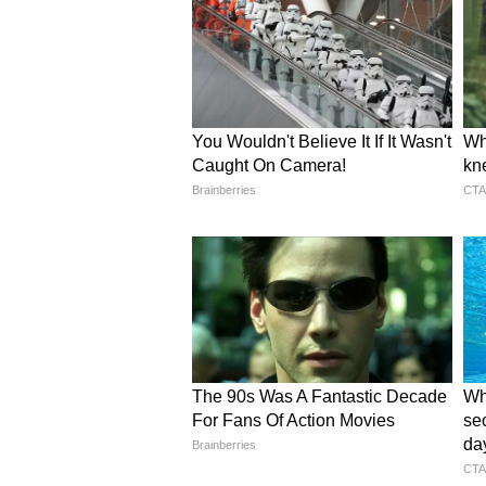
लोग जो प्रोटीन शेक पीते हैं, यह उससे
में भरपूर मात्रा में कैलोरी और जरूरी अमी
दूध की सबसे खास बात यह है कि जैसे ही य
हैं। इससे शरीर को लंबे समय तक लगात
एक कॉकरोच से कितना दूध निकलत
कॉकरोच के पेट से दूध के छोटे-छोटे क्र
करना पड़ता है। वैज्ञानिकों के मुताबिक
ज्यादा कॉकरोच की जरूरत पड़ती है। य
वैज्ञानिक अब लैब में इसका नकली या कृत
ताकि कॉकरोच को बिना नुकसान पहुंचा
दवाई और ब्यूटी प्रोडक्ट्स में हो रहा
भले ही लोग इसे सीधे तौर पर पीना पसंद 
कॉकरोच से बनी दवाइयों की भारी मांग है
हुए घाव को ठीक करने वाली क्रीम और भ