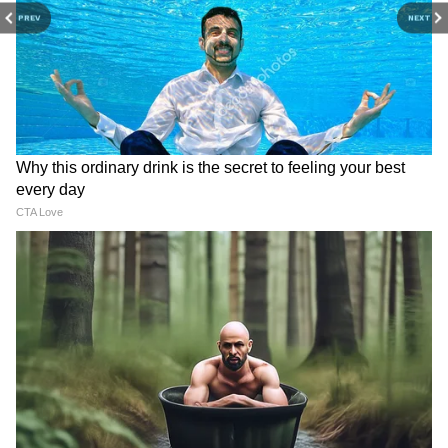
Hindi पर।
PREV
NEXT
View post on Instagram
RECOMMENDED STORIES