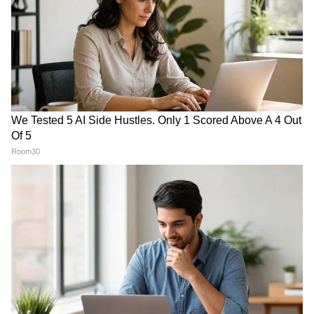
आखिरी वक्त में वे भी नहीं
क्या टूटा वादा? सोनम वांगचुक के
पहुंचीं...वीडियो कॉल पर अंतिम
आरोप से मचा सियासी बवाल
संस्कार
LATEST VIDEOS
Bombay High Court On E20: Nitin
Gadkari को बॉम्बे हाईकोर्ट से बड़ी राहत,
Meta, Google को दिया आदेश
रांची प्रोटेस्ट में अब अड़ गए छात्र, बजी तालियां
और छात्रों का जोश दिखा हाई