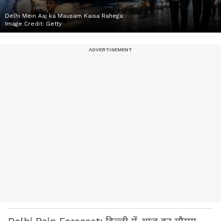
Delhi Mein Aaj ka Mausam Kaisa Rahega
Image Credit:
Getty