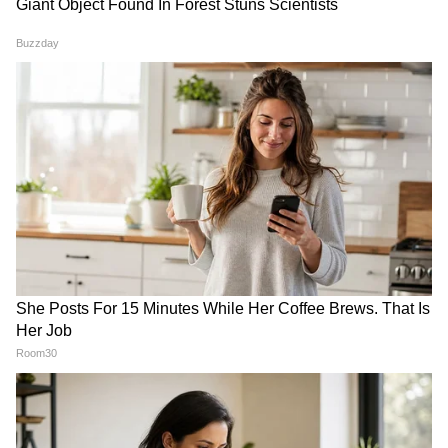
कौन है अभिजीत अय्यर मित्रा?
अमरावती एयरपोर्ट पर दिखा 10 फीट
जिसकी वजह से सौरव दास के घर में
लंबा अजगर, डिपार्चर एरिया में मचा
घुसे यूट्यूबर्स, आशुतोष रांक का बड़ा
हड़कंप-रेस्क्यू का Video वायरल
खुलासा
जिन बेटियों के लिए जिंदगी खपा दी,
26 दिन का अनशन खत्म होते ही