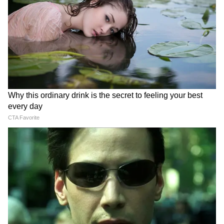
LATEST VIDEOS
Atiq Ahmed के बेटे की मौत पर घर पहुंचे
Akhilesh Yadav के विधायक, जमकर हो रही
फजीहत!
समुद्र की तरह क्यों हिल रहा था मोरबी के कुएं का
पानी? खुल गया सबसे बड़ा राज