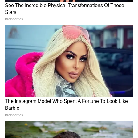
'मैं 26वीं पत्नी हूं, पति कर चुका है
ईरान के सुप्रीम लीडर को लेकर बड़ा
25 शादियां, रोते हुए फेसबुक लाइव
दावा! क्या मुज्तबा खामेनेई की हालत
आए BJP विधायक और डॉक्टर बेटी
बेहद गंभीर है?
Atiq Ahmed के बेटे की मौत पर
कुछ घंटों की बारिश ने डुबो दी
घर पहुंचे Akhilesh Yadav के
दिल्ली! जगह-जगह जलभराव, लोगों
विधायक, जमकर हो रही फजीहत!
की बढ़ी मुश्किलें-WATCH