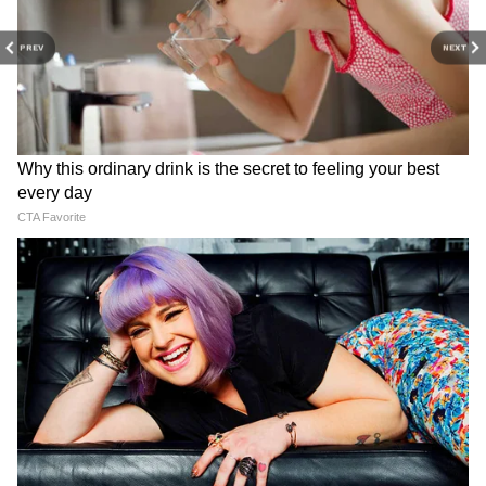
दिल्ली में अगले कुछ दिनों तक भी रहेगा बारिश का दौर
PREV
NEXT
मौसम विभाग के पूर्वानुमान के अनुसार 6 जुलाई से 9
जुलाई तक भी दिल्ली में गरज-चमक के साथ बारिश का
सिलसिला जारी रह सकता है। इस दौरान अधिकतम
तापमान 31 से 32 डिग्री सेल्सियस और न्यूनतम तापमान
24 से 27 डिग्री सेल्सियस के बीच रहने की संभावना है।
यानी आने वाले दिनों में भी राजधानी में मानसूनी
गतिविधियां सक्रिय रहेंगी और लोगों को बीच-बीच में
बारिश से राहत के साथ मौसम का बदला हुआ मिजाज
देखने को मिलेगा।
RECOMMENDED STORIES