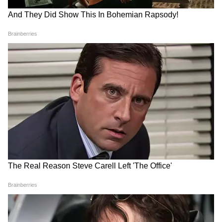
विशेष मौसम चेतावनी की संभावना नहीं जताई गई है। ऐसे
में राजधानी में अगले कई दिनों तक मौसम अपेक्षाकृत
सुहाना बने रहने की उम्मीद है।
पीएम मोदी और अमेरिकी उपराष्ट्रपति
Delimitation पर तमिलनाडु में
जेडी वेंस की फोन पर लंबी बात, किन
बवाल! CM विजय की मीटिंग में 21
मुद्दों पर हुई चर्चा?
सांसद जुटे, लेकिन DMK-AIADMK
ने क्यों किया बॉयकॉट?
JPSC Protest: ना बोल पा रहे ना
बेटा अबान अहमद हुआ सुपुर्द-ए-
खड़े हो पा रहे, कैसी है 15 दिन से
खाक, लेकिन मां देखने नहीं
अन्न त्यागे देवेंद्र महतो की हालत
आई...आखिर कहां है शाइस्ता परवीन