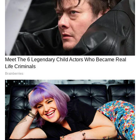
LATEST VIDEOS
Modi in IIT Delhi: '1 लाख करोड़..अंग्रेजी में
बोलूं', देश के युवाओं को Modi ने दिया बहुत बड़ा
टास्क
देर रात Rishabh Pant की इस शिकायत पर
CM Pushkar Dhami की पहली प्रतिक्रिया