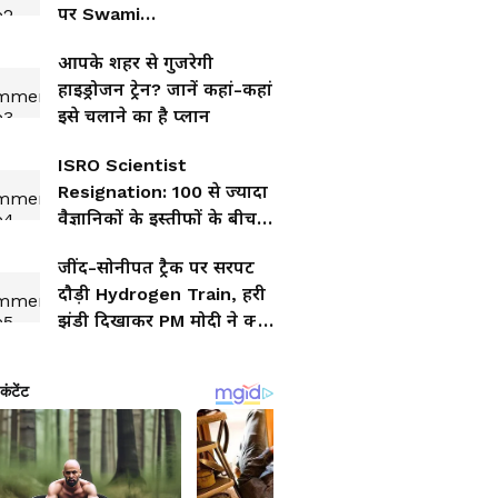
पर Swami
Avimukteshwaranand का
आपके शहर से गुजरेगी
बड़ा बयान
हाइड्रोजन ट्रेन? जानें कहां-कहां
इसे चलाने का है प्लान
ISRO Scientist
Resignation: 100 से ज्यादा
वैज्ञानिकों के इस्तीफों के बीच
सख्त हुआ ISRO, उठाया एक
जींद-सोनीपत ट्रैक पर सरपट
बड़ा कदम
दौड़ी Hydrogen Train, हरी
झंडी दिखाकर PM मोदी ने क्या
कहा...