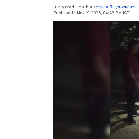
Author :
Arvind Raghuwanshi
3
Min read
Published :
May 19 2026, 04:48 PM IST