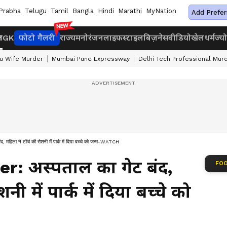
Prabha
Telugu
Tamil
Bangla
Hindi
Marathi
MyNation
Add Prefer
ज
GK
फोटो गैलरी
राज्य
मनोरंजन
लाइफस्टाइल
बिज़नेस
वीडियो
खेल
धर्म
ज्य
u Wife Murder
Mumbai Pune Expressway
Delhi Tech Professional Mur
ा ने टॉर्च की रोशनी में पार्क में दिया बच्चे को जन्म-WATCH
: अस्पताल का गेट बंद,
FOO
नी में पार्क में दिया बच्चे को