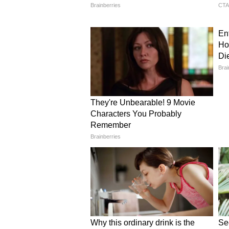
कहां है येलो और ऑरेंज अलर्ट जैस
IMD के पूर्वानुमान के अनुसार 31 मई को द
गरज-चमक, बिजली गिरने और 40-50 किम
हुई है। वहीं मध्य भारत के कुछ इलाकों मे
को खुले मैदान, पेड़ों और बिजली के खंभ
आने वाले दिनों में कितना चढ़ेगा पा
1 जून से 2 जून के बीच दिल्ली में ता
है। बिहार के आरा और बक्सर में 41-42°C
में भी पारा धीरे-धीरे ऊपर चढ़ सकता है
तापमान को बहुत ज्यादा बढ़ने से रोक सक