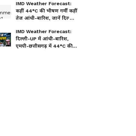
IMD Weather Forecast:
कहीं 44°C की भीषण गर्मी कहीं
तेज आंधी-बारिश, जानें दिल्ली-
UP से MP, बिहार-झारखंड तक
IMD Weather Forecast:
मौसम का हाल
दिल्ली-UP में आंधी-बारिश,
एमपी-छत्तीसगढ़ में 44°C की
भीषण गर्मी! जानें आपके शहर
का मौसम