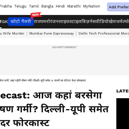
Prabha
Telugu
Tamil
Bangla
Hindi
Marathi
MyNation
Add Prefer
ज
GK
फोटो गैलरी
राज्य
मनोरंजन
लाइफस्टाइल
बिज़नेस
वीडियो
खेल
धर्म
ज्य
u Wife Murder
Mumbai Pune Expressway
Delhi Tech Professional Mur
हां पड़ेगी भीषण गर्मी? दिल्ली-यूपी समेत 6 राज्यों का लेटेस्ट वेदर फोरकास्ट
LATE
ecast: आज कहां बरसेगा
ीषण गर्मी? दिल्ली-यूपी समेत
 वेदर फोरकास्ट