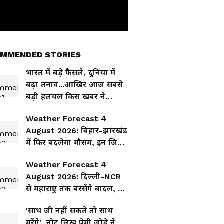
MMENDED STORIES
भारत में बड़े फैसले, दुनिया में
बढ़ा तनाव...आखिर आज सबसे
बड़ी हलचल किस खबर ने
मचाई?
Weather Forecast 4
August 2026: बिहार-झारखंड
में फिर बदलेगा मौसम, इन जिलों
में बारिश और गरज-चमक के
Weather Forecast 4
आसार
August 2026: दिल्ली-NCR
से महाराष्ट्र तक बरसेंगे बादल, इन
राज्यों में गरज-चमक के साथ
'साथ जी नहीं सकते तो साथ
तेज बारिश
मरेंगे'...नोट लिख प्रेमी जोड़े ने