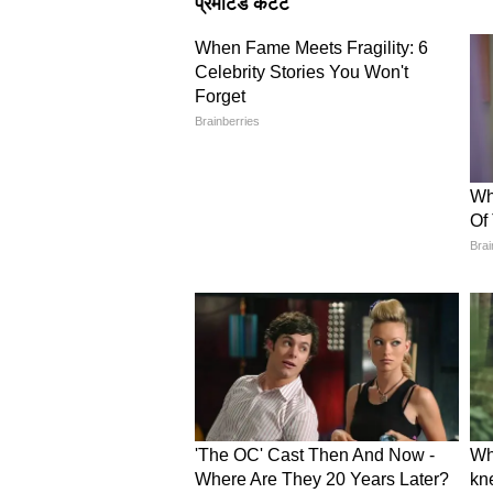
आशंका है। हालांकि व्यापक हीटवेव का
बिहार और झारखंड: बादलों के बी
पटना में अधिकतम तापमान 34°C, आरा 
की संभावना है। कई जिलों में आंशिक ब
है। झारखंड की बात करें तो रांची में
अनुमान है। राज्य के अधिकांश हिस्सों
कुछ क्षेत्रों में येलो अलर्ट जैसी स्थिति व
दिल्ली, यूपी, एमपी, छत्तीसगढ़, ब
मध्य प्रदेश और छत्तीसगढ़ में अभी भ
मध्य प्रदेश में भोपाल, इंदौर, उज्जैन 
सकता है। कई शहरों में बादल और गरज-च
होगी। छत्तीसगढ़ में रायपुर और दुर्ग स
पहुंच सकता है। हालांकि कुछ इलाकों म
जिससे शाम के समय राहत मिल सकती ह