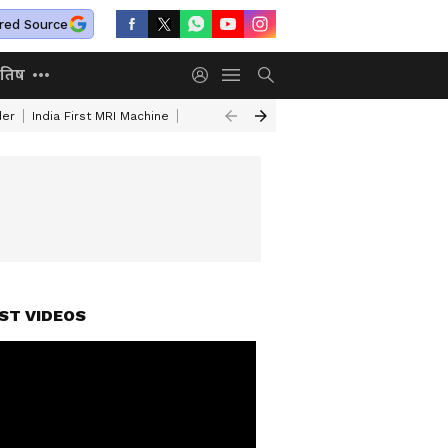
red Source
ोतिष
der
India First MRI Machine
Independence Day Speech In Hindi
Indep
ST VIDEOS