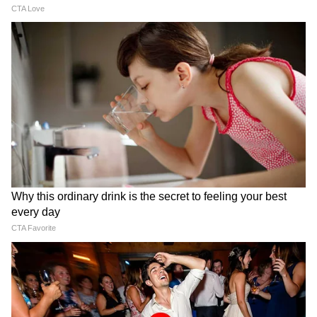
पीएम मोदी और अमेरिकी उपराष्ट्रपति
Delimitation पर तमिलनाडु में
जेडी वेंस की फोन पर लंबी बात, किन
बवाल! CM विजय की मीटिंग में 21
मुद्दों पर हुई चर्चा?
सांसद जुटे, लेकिन DMK-AIADMK
ने क्यों किया बॉयकॉट?
LATEST VIDEOS
Modi in IIT Delhi: '1 लाख करोड़..अंग्रेजी में
बोलूं', देश के युवाओं को Modi ने दिया बहुत बड़ा
टास्क
देर रात Rishabh Pant की इस शिकायत पर
CM Pushkar Dhami की पहली प्रतिक्रिया