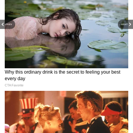
आवाज — गांव-कस्बों से लेकर पटना तक की ताज़ा रिपोर्ट,
कहानी और अपडेट के साथ, सिर्फ Asianet News
Hindi पर।
PREV
NEXT
- दूतावास ने X पर एक पोस्ट में कहा, “दूतावास श्री
निशांत उइरथानाथन के मामले में स्थानीय ओमानी
अधिकारियों, बंदरगाह अधिकारियों और शिपिंग कंपनी के
साथ लगातार संपर्क में है, जिनकी दुर्भाग्य से मेडिकल
कारणों से एमटी सेलेस्टियल जहाज पर मृत्यु हो गई।
जहाज के जल्द ही दुक्म बंदरगाह पर पहुंचने की उम्मीद
है। शव को जहाज से जल्द से जल्द लाने के लिए जरूरी
इंतजाम कर लिए गए हैं। मिशन परिवार के संपर्क में है
और शव को जल्द से जल्द भारत वापस भेजने के लिए
सभी औपचारिकताओं में मदद कर रहा है।”