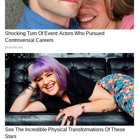
यह भी पढ़ें:
कौन है पी.वी. कुलकर्णी? जिसे CBI ने
बताया NEET पेपर लीक का 'मास्टरमाइंड'!