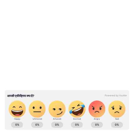
LATEST VIDEOS
ABOUT THE AUTHOR
Akshansh Kulshreshtha
AK