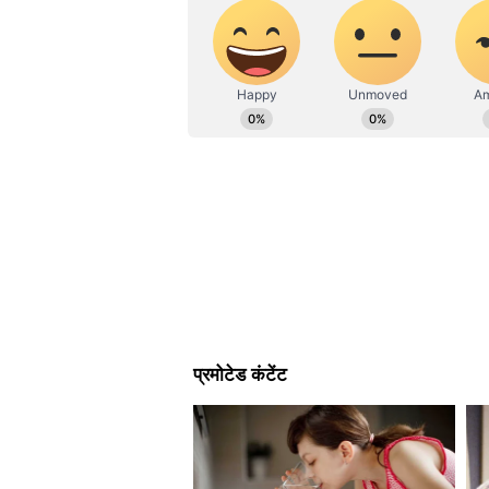
Arvind Raghuwanshi
AR
अरविंद रघुवंशी। 2012 से पत्रकारिता जगत म
सीनियर चीफ सब एडिटर के तौर पर काम कर रह
माखनलाल चतुर्वेदी राष्ट्रीय पत्रकारिता व
पॉलिटिक्स, क्राइम और फीचर स्टोरीज में लि
हिंदे मेल जैसे मीडिया संस्थानों में भी ये का