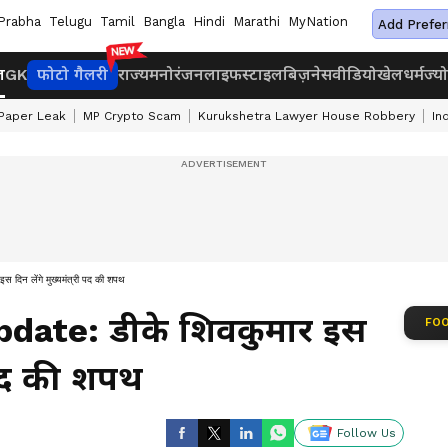
Prabha
Telugu
Tamil
Bangla
Hindi
Marathi
MyNation
Add Prefer
ज
GK
फोटो गैलरी
राज्य
मनोरंजन
लाइफस्टाइल
बिज़नेस
वीडियो
खेल
धर्म
ज्य
Paper Leak
MP Crypto Scam
Kurukshetra Lawyer House Robbery
In
न लेंगे मुख्यमंत्री पद की शपथ
date: डीके शिवकुमार इस
FOO
ी पद की शपथ
Follow Us