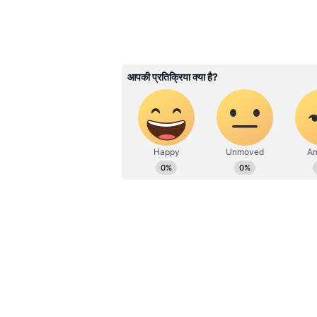
के जमीनी मुद्दों तक — हर ज़रूरी जानक
Bihar News
में पाएं बिहार की अस
रिपोर्ट, कहानी और अपडेट के साथ, स
Related Articles
ABOUT THE AUTHOR
Top 10 Morning News:
Surya Prakash Tripathi
के वाराणसी दौरे से लेकर होर
SP
सूर्य प्रकाश त्रिपाठी। 20 जुलाई 2003 से 
तक-देश और दुनिया की 10 ब
से एशियानेट न्यूज हिंदी के साथ जुड़े हुए 
हुआ है। इन्होंने क्राइम, धर्म और राजनीति
एक्टिविस्ट, अमर उजाला, दैनिक भास्कर डिजि
2. बंगाल चुनाव: रिकॉर्ड मतदान 
पश्चिम बंगाल विधानसभा चुनाव 2026 क
हुआ, जहां 92% से अधिक वोटिंग दर्ज 