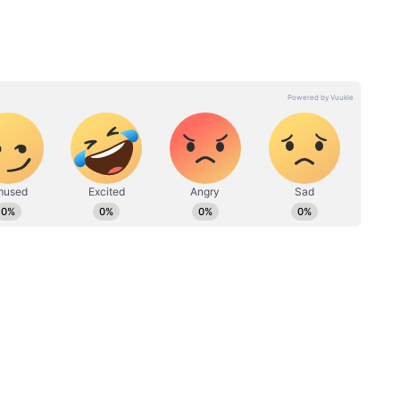
ारी मिलती है यहां, हमारे
UP News
सेक्शन में। और
ली आवाज — गांव-कस्बों से लेकर पटना तक की ताज़ा
िर्फ Asianet News Hindi पर।
 PM मोदी
Top 10 Morning News: देश-
्मुज संकट
दुनिया में बड़ा भूचाल लाने वाली सुबह
पत्रकारिता के क्षेत्र में कार्यरत। कुल 22 साल का अनुभव। 19 फरवरी 2024
ड़ी खबरें
की 10 बड़ी खबरों के ताजा अपडेट
हैं। पत्रकारिता में परास्नातक की डिग्री के साथ इन्होंने डबल MA LLB भी किया
 के साथ सामाजिक मुद्दों पर लिखने की रुचि है। हिंदी दैनिक आज, डेली न्यूज
टल (DB DIGITAL) जैसे मीडिया संस्थानों में भी सूर्या सेवाएं दे चुके हैं।
के बीच राजनीतिक तनाव चरम पर
ा अंतिम चरण ऐतिहासिक मतदान प्रतिशत के साथ संपन्न
की गई। यह आंकड़ा लोकतांत्रिक भागीदारी की मजबूती को