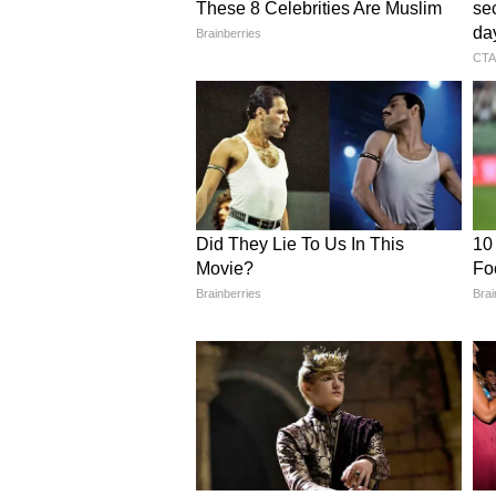
पश्चिम एशिया में बढ़ते तनाव और तेल क
रणनीति अपनाई जाएगी। इस फैसले का अस
अर्थव्यवस्थाओं पर पड़ सकता है, जिसस
है।
5. UAE का OPEC से बाहर होना: ऊ
OPEC से United Arab Emirates का बा
बदलाव का संकेत है। 1 मई 2026 से लाग
अंतरराष्ट्रीय संबंधों को प्रभावित कर सक
अस्थिरता बढ़ेगी और खाड़ी देशों के बीच प
व्यापक प्रभाव पड़ सकता है।
6. भारत की नई रोजगार नीति: AI य
भारत सरकार ने आर्टिफिशियल इंटेलिजेंस 
पॉलिसी का मसौदा तैयार किया है। इस नी
नुकसान से निपटना है, जो AI और ऑटो
रीस्किलिंग, अपस्किलिंग और नए रोजगार 