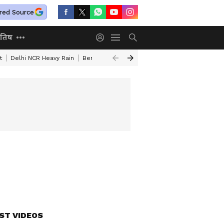
red Source
ोतिष
t
Delhi NCR Heavy Rain
Bengaluru Woman Skeleton Found
World La
ST VIDEOS