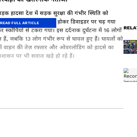
ड़क हादसा देश में सड़क सुरक्षा की गंभीर स्थिति को
क पिकअप वाहन अनियंत्रित होकर डिवाइडर पर चढ़ गया
READ FULL ARTICLE
RELA
कॉर्पियो से टकरा गया। इस दर्दनाक दुर्घटना में 16 लोगों
 हैं, जबकि 13 लोग गंभीर रूप से घायल हुए हैं। घायलों को
च में वाहन की तेज़ रफ्तार और ओवरलोडिंग को हादसे का
रशासन पर भी सवाल खड़े हो रहे हैं।
र की सबसे ताज़ा
National News in Hindi
, जो हम
 दुनिया की हलचल, अंतरराष्ट्रीय घटनाएं और बड़े अपडेट
 रूप में पाएं हमारी
World News in Hindi
कवरेज में।
 फैसले और स्थानीय बदलाव जानने के लिए देखें
State
स की भाषा में। उत्तर प्रदेश से राजनीति से लेकर जिलों