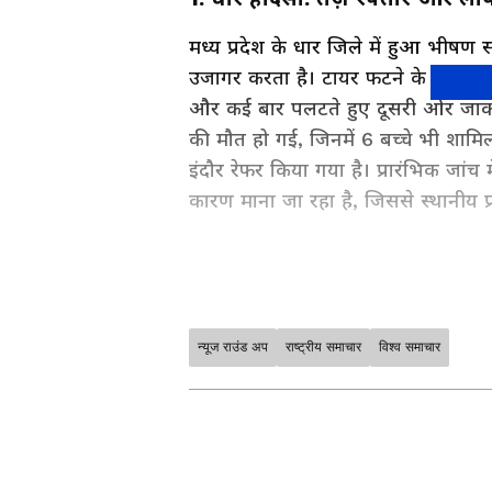
मध्य प्रदेश के धार जिले में हुआ भीषण स
उजागर करता है। टायर फटने के बाद ए
और कई बार पलटते हुए दूसरी ओर जाकर स्
की मौत हो गई, जिनमें 6 बच्चे भी शामिल
इंदौर रेफर किया गया है। प्रारंभिक जां
कारण माना जा रहा है, जिससे स्थानीय प्
न्यूज राउंड अप
राष्ट्रीय समाचार
विश्व समाचार
Asianet News Hindi पर पढ़ें देशभ
खास तौर पर आपके लिए चुनकर लाते हैं।
— सब कुछ साफ, संक्षिप्त और भरोसेमंद
अपने राज्य से जुड़ी खबरें, प्रशासनिक
News in Hindi
, बिल्कुल आपके आसपा