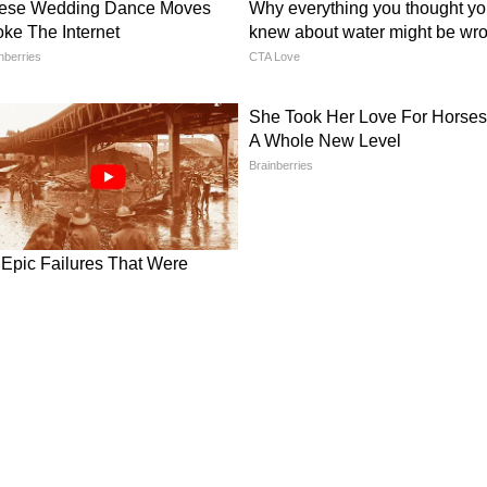
साथ रोजगार संतुलन बनाए रखा जा सके।
में नई दौड़
ंग राउंड की घोषणा ने वैश्विक टेक इंडस्ट्री में हलचल पैदा
azon जैसी कंपनियों की भागीदारी AI के बढ़ते महत्व को
्लाउड इंफ्रास्ट्रक्चर को मजबूत करने में मदद करेगी, जिससे
भावना है।
भारत की सक्रिय कूटनीति
 सिस्टम भेजने के बाद क्षेत्रीय सुरक्षा स्थिति और गंभीर
ुरक्षा सलाहकार Ajit Doval ने UAE के अधिकारियों से
। यह घटनाक्रम दर्शाता है कि भारत पश्चिम एशिया में अपने
क्रिय भूमिका निभा रहा है, खासकर बढ़ते भू-राजनीतिक
ा तंत्र पर बड़ा सवाल