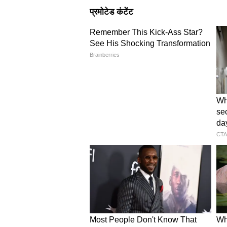
दर्शाता है, लेकिन इसके साथ ही कई इल
भवानीपुर जैसी महत्वपूर्ण सीटों पर कड़
टक्कर रही। AI आधारित निगरानी व्यवस्था
लेकिन जमीनी स्तर पर सुरक्षा चुनौतियां 
3. एग्जिट पोल: संभावित राजनीति
Axis My India के ताज़ा एग्जिट पोल न
की संभावना जताई है। पश्चिम बंगाल मे
तमिलनाडु में विजय की TVK पार्टी के अ
केरल में UDF के सत्ता में आने की संभ
होते, लेकिन वे मतदाताओं के रुझान और
हलकों में हलचल तेज हो गई है।
4. अमेरिकी फेड का फैसला: वैश्
Federal Reserve द्वारा ब्याज दरों को 
लिया गया एक संतुलित कदम माना जा र