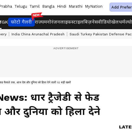
Prabha
Telugu
Tamil
Bangla
Hindi
Marathi
MyNation
Add Prefer
ज
GK
फोटो गैलरी
राज्य
मनोरंजन
लाइफस्टाइल
बिज़नेस
वीडियो
खेल
धर्म
ज्य
bery
India China Arunachal Pradesh
Saudi Turkey Pakistan Defense Pac
ैसले तक, आज देश और दुनिया को हिला देने वाली 10 बड़ी खबरें
s: धार ट्रैजेडी से फेड
और दुनिया को हिला देने
LATE