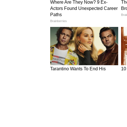
सेक्टर में, ताकि तकनीकी बदलावों के 
7. AI सेक्टर में निवेश: टेक इंडस्ट्री 
OpenAI द्वारा $110 बिलियन के बड़े फंडि
कर दी है। इस निवेश में Nvidia और Am
दर्शाती है। यह फंडिंग जेनरेटिव AI और क
तकनीकी प्रतिस्पर्धा और तेज होने की सं
8. पश्चिम एशिया में बढ़ता तनाव: 
इज़राइल द्वारा UAE को आयरन डोम डिफेंस
हो गई है। इसी बीच भारत के राष्ट्रीय स
मुलाकात कर रणनीतिक हितों पर चर्चा की
कूटनीतिक और सुरक्षा हितों को लेकर स
तनाव के बीच।
9. AI आधारित साइबर हमला: सुरक्ष