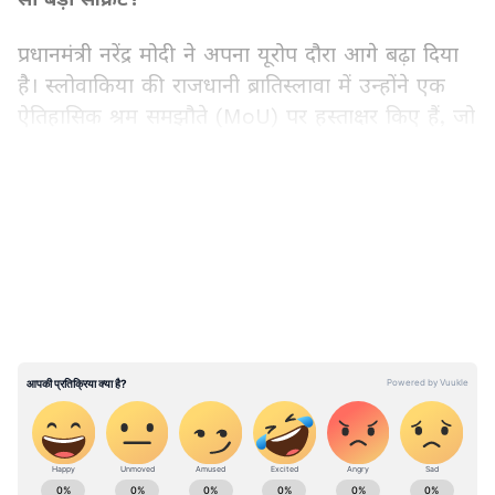
प्रधानमंत्री नरेंद्र मोदी ने अपना यूरोप दौरा आगे बढ़ा दिया
है। स्लोवाकिया की राजधानी ब्रातिस्लावा में उन्होंने एक
ऐतिहासिक श्रम समझौते (MoU) पर हस्ताक्षर किए हैं, जो
भारतीय पेशेवरों के लिए वहां कानूनी रास्ते खोलेगा।
LATEST VIDEOS
2. डब्ल्यूपीआई (WPI) का अंत: भारतीय अर्थव्यवस्था में
आने वाला है कौन सा बड़ा तूफ़ान?
भारत सरकार ने अचानक पांच साल के भीतर थोक मूल्य
सूचकांक (WPI) को पूरी तरह खत्म करने का फैसला
किया है। इसकी जगह नया उत्पादक मूल्य सूचकांक (PPI)
लाया जा रहा है। सरकार ने इसका डेटा भी जारी कर दिया
है, जो सीधे उत्पादकों के नजरिए से कीमतों को मापेगा।
ABOUT THE AUTHOR