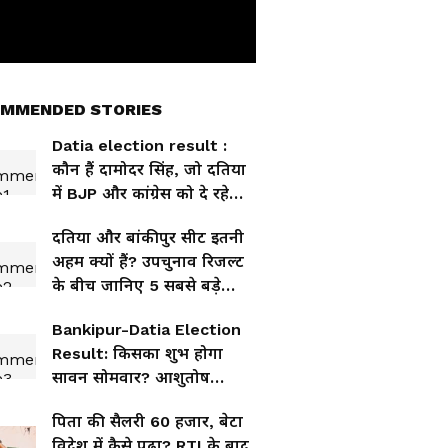
MMENDED STORIES
Datia election result :
कौन हैं दामोदर सिंह, जो दतिया
में BJP और कांग्रेस को दे रहे
टक्कर
दतिया और बांकीपुर सीट इतनी
अहम क्यों हैं? उपचुनाव रिजल्ट
के बीच जानिए 5 सबसे बड़े
कारण
Bankipur-Datia Election
Result: किसका शुभ होगा
सावन सोमवार? आशुतोष
तिवारी या प्रशांत किशोर, कौन
पिता की सैलरी 60 हजार, बेटा
जीत रहा?
विदेश में कैसे पढ़ा? RTI के बाद