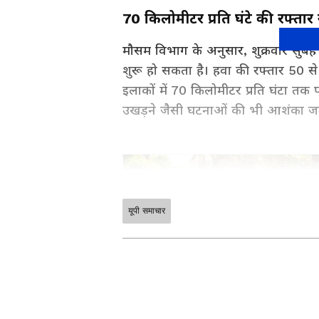
70 किलोमीटर प्रति घंटे की रफ्तार
मौसम विभाग के अनुसार, शुक्रवार सुबह
शुरू हो सकता है। हवा की रफ्तार 50 से
इलाकों में 70 किलोमीटर प्रति घंटा तक
उखड़ने जैसी घटनाओं की भी आशंका जत
यूपी समाचार
Asianet News Hindi पर पढ़ें देशभ
खास तौर पर आपके लिए चुनकर लाते हैं।
— सब कुछ साफ, संक्षिप्त और भरोसेमंद
अपने राज्य से जुड़ी खबरें, प्रशासनिक
News in Hindi
, बिल्कुल आपके आसपा
के जमीनी मुद्दों तक — हर ज़रूरी जानक