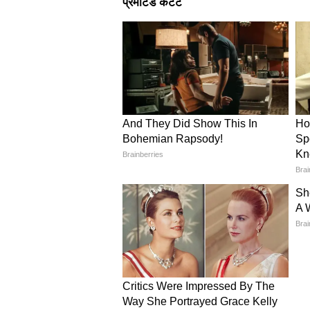
समेत आसपास के इलाकों में तेज आंधी 
आम जनजीवन पर पड़ सकता है 
मौसम विभाग ने चेतावनी दी है कि तेज
सकती है। कई इलाकों में दृश्यता कम ह
लोगों को सलाह दी गई है कि खराब मौसम क
किसानों के लिए मौसम विभाग क
मौसम में अचानक आए इस बदलाव का अ
गन्ना, मक्का, उर्द और मूंग जैसी फसल
गया है। आम और केले के बागानों को भ
है कि वे तेज हवाओं के दौरान सिंचाई न 
व्यवस्था रखें ताकि बारिश का पानी जमा
गर्मी से राहत, लेकिन सतर्क रहना 
हालांकि बारिश और बादलों की वजह से ल
साफ कहा है कि अगले 24 से 48 घंटे बेहद