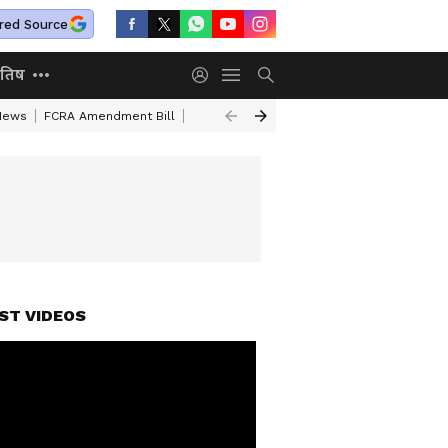
red Source
ोतिष
 News
FCRA Amendment Bill
Aban Ahmed Educational Qualification
C
ST VIDEOS