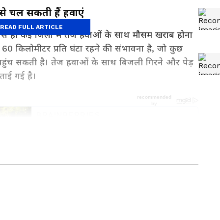
 से चल सकती हैं हवाएं
READ FULL ARTICLE
 से ही कई जिलों में तेज हवाओं के साथ मौसम खराब होना
 60 किलोमीटर प्रति घंटा रहने की संभावना है, जो कुछ
 पहुंच सकती है। तेज हवाओं के साथ बिजली गिरने और पेड़
ाई गई है।
र की सबसे ताज़ा
National News in Hindi
, जो हम
 दुनिया की हलचल, अंतरराष्ट्रीय घटनाएं और बड़े अपडेट
 रूप में पाएं हमारी
World News in Hindi
कवरेज में।
 फैसले और स्थानीय बदलाव जानने के लिए देखें
State
स की भाषा में। उत्तर प्रदेश से राजनीति से लेकर जिलों
ारी मिलती है यहां, हमारे
UP News
सेक्शन में। और