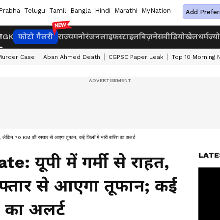
Prabha
Telugu
Tamil
Bangla
Hindi
Marathi
MyNation
Add Prefer
ज
GK
फोटो गैलरी
राज्य
मनोरंजन
लाइफस्टाइल
बिज़नेस
वीडियो
खेल
धर्म
ज्य
Murder Case
Aban Ahmed Death
CGPSC Paper Leak
Top 10 Morning
ेकिन 70 KM की रफ्तार से आएगा तूफान; कई जिलों में भारी बारिश का अलर्ट
LATE
 यूपी में गर्मी से राहत,
फ्तार से आएगा तूफान; कई
श का अलर्ट