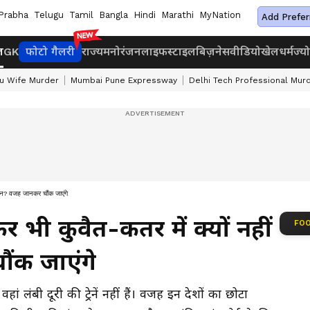
Prabha
Telugu
Tamil
Bangla
Hindi
Marathi
MyNation
Add Prefer
ज
GK
फोटो गैलरी
राज्य
मनोरंजन
लाइफस्टाइल
बिज़नेस
वीडियो
खेल
धर्म
ज्य
u Wife Murder
Mumbai Pune Expressway
Delhi Tech Professional Mur
ट्रेन? वजह जानकर चौंक जाएंगे
र भी कुवैत-कतर में क्यों नहीं
FOO
ौंक जाएंगे
ां लंबी दूरी की ट्रेनें नहीं हैं। वजह इन देशों का छोटा