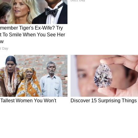
ौजूद है ट्रेन
अरब और संयुक्त अरब अमीरात (UAE) में पहले से ही मजबूत