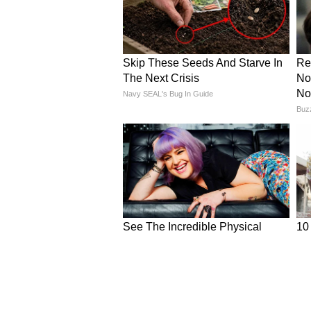
5
6
Image Credit :
X
सऊदी अरब और यूएई में पहले से म
खाड़ी के दूसरे बड़े देश, जैसे सऊदी 