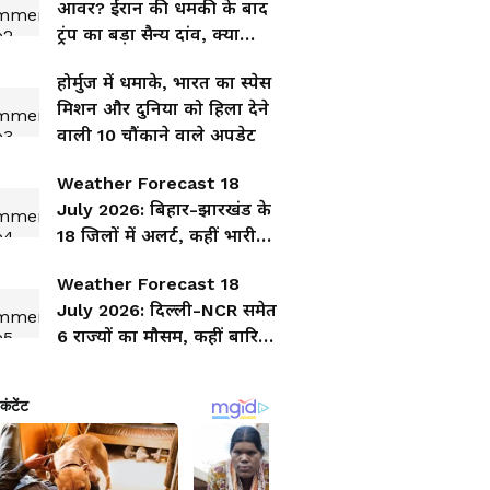
आवर? ईरान की धमकी के बाद
ट्रंप का बड़ा सैन्य दांव, क्या
भड़केगा युद्ध?
होर्मुज में धमाके, भारत का स्पेस
मिशन और दुनिया को हिला देने
वाली 10 चौंकाने वाले अपडेट
Weather Forecast 18
July 2026: बिहार-झारखंड के
18 जिलों में अलर्ट, कहीं भारी
बारिश तो कहीं तेज हवा का
Weather Forecast 18
खतरा
July 2026: दिल्ली-NCR समेत
6 राज्यों का मौसम, कहीं बारिश-
तूफान तो कहीं उमस, जानिए
आपके शहर का हाल