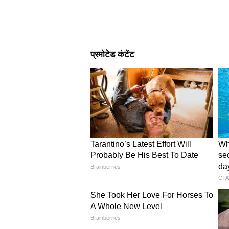
Image Credit :
X
शानदार एक्सप्रेसवे और निजी क
इन देशों ने तेल की दौलत से वर्ल्ड-क्लास
बहुत सस्ता है, इसलिए ज्यादातर लोग 
करते हैं।
4
6