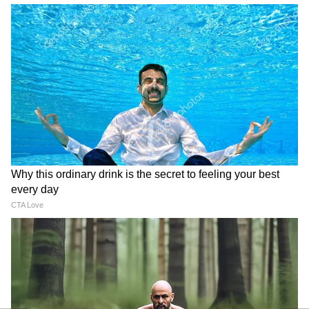
पिता का सम्मान और सेवा सबसे पहले होनी चाहिए।
DOWNLOAD APP
धार्मिक परंपराओं, मंदिरों, त्योहारों, यात्रा स्थलों और
आध्यात्मिक ज्ञान से जुड़ी खबरें पढ़ें। पूजा पद्धति, पौराणिक
कथाएं और व्रत-त्योहार अपडेट्स के लिए
Religion
News in Hindi
सेक्शन देखें — आस्था और संस्कृति पर
सटीक और प्रेरक जानकारी।