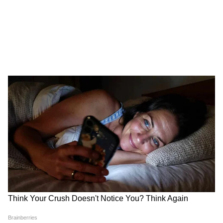
LATEST VIDEOS
जंतर-मंतर वाले Mohammad Junaid पहुंच
गए Jharkhand, सुनिए क्या कहा...
सड़क हादसे में Atiq Ahmed के बेटे अबान
अहमद की दर्दनाक मौत। Atiq Ahmed Son
Abaan Ahmed Death