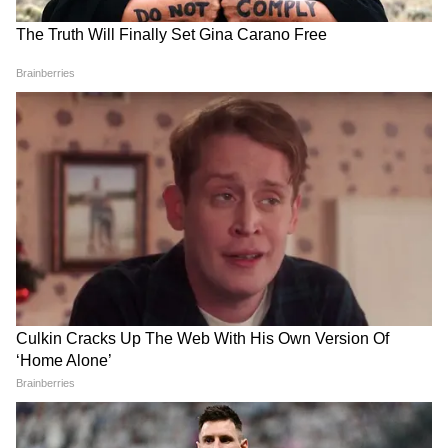
DOWNLOAD APP
धार्मिक परंपराओं, मंदिरों, त्योहारों, यात्रा स्थलों और
आध्यात्मिक ज्ञान से जुड़ी खबरें पढ़ें। पूजा पद्धति, पौराणिक
कथाएं और व्रत-त्योहार अपडेट्स के लिए
Religion
News in Hindi
सेक्शन देखें — आस्था और संस्कृति पर
सटीक और प्रेरक जानकारी।
Related Articles
Somvati Amavasya 2026: सोमवती अमावस्या पर
कब करें स्नान-दान? यहां जानें मुहूर्त सहित पूजा विधि-मंत्र