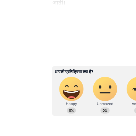
आती।
3
5