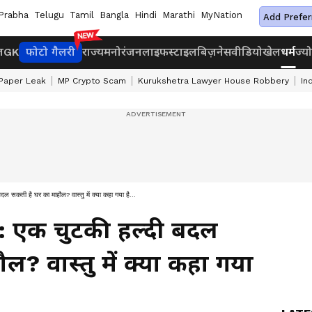
Prabha
Telugu
Tamil
Bangla
Hindi
Marathi
MyNation
Add Prefer
ज
GK
फोटो गैलरी
राज्य
मनोरंजन
लाइफस्टाइल
बिज़नेस
वीडियो
खेल
धर्म
ज्य
Paper Leak
MP Crypto Scam
Kurukshetra Lawyer House Robbery
In
ी है घर का माहौल? वास्तु में क्या कहा गया है...
 एक चुटकी हल्दी बदल
ल? वास्तु में क्या कहा गया